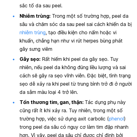
sắc tố da sau peel.
Nhiễm trùng:
Trong một số trường hợp, peel da
sâu và chăm sóc da sau peel sai cách khiến da bị
nhiễm trùng
, tạo điều kiện cho nấm hoặc vi
khuẩn, chẳng hạn như vi rút herpes bùng phát
gây sưng viêm
Gây sẹo:
Rất hiếm khi peel da gây sẹo. Tuy
nhiên, nếu peel da không đúng liều lượng và sai
cách sẽ gây ra sẹo vĩnh viễn. Đặc biệt, tình trạng
sẹo dễ xảy ra khi peel từ trung bình trở đi ở người
da sẫm màu loại 4 trở lên.
Tổn thương tim, gan, thận:
Tác dụng phụ này
cũng rất ít khi xảy ra. Tuy nhiên, trong một số
trường hợp, việc sử dụng axit carbolic (
phenol
)
trong peel da sâu có nguy cơ làm tim đập nhanh
hơn. Vì vậy, peel da sâu chỉ được chỉ định bởi