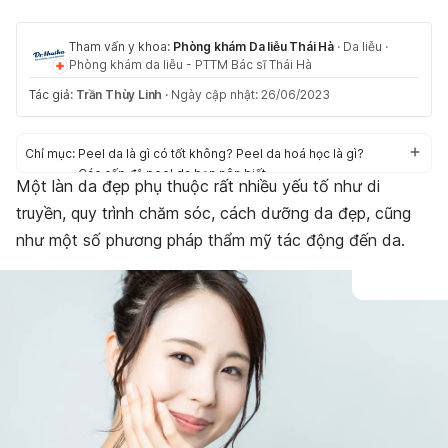
Tham vấn y khoa:
Phòng khám Da liễu Thái Hà
·
Da liễu
·
Phòng khám da liễu - PTTM Bác sĩ Thái Hà
Tác giả:
Trần Thùy Linh
·
Ngày cập nhật: 26/06/2023
Chỉ mục:
Peel da là gì có tốt không? Peel da hoá học là gì?
Các cấp độ peel da bạn nên biết
Một làn da đẹp phụ thuộc rất nhiều yếu tố như di
Quy trình peel da làm đẹp
truyền, quy trình chăm sóc, cách dưỡng da đẹp, cũng
Những tác dụng phụ có thể gặp khi peel da
Ưu điểm và nhược điểm của peel da
như một số phương pháp thẩm mỹ tác động đến da.
Những ai không nên peel da?
Những lưu ý trước khi peel da
Cách chăm sóc da sau khi peel
Sau khi peel da nên dùng sản phẩm gì?