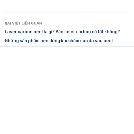
Ngày truy cập: 20/04/2022
BÀI VIẾT LIÊN QUAN
Chemical peel
Laser carbon peel là gì? Bắn laser carbon có tốt không?
Những sản phẩm nên dùng khi chăm sóc da sau peel
https://www.mayoclinic.org/tests-
procedures/chemical-peel/about/pac-20393473
Ngày truy cập: 20/04/2022
Đang tải....
Chemical peels
https://www.nhs.uk/conditions/cosmetic-
procedures/chemical-peels/
Ngày truy cập: 20/04/2022
Chemical peels