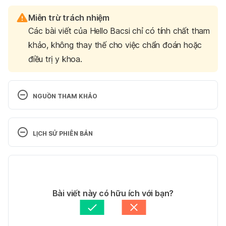
Miễn trừ trách nhiệm
Các bài viết của Hello Bacsi chỉ có tính chất tham
khảo, không thay thế cho việc chẩn đoán hoặc
điều trị y khoa.
NGUỒN THAM KHẢO
CHEMICAL PEELS: OVERVIEW
LỊCH SỬ PHIÊN BẢN
https://www.aad.org/public/cosmetic/younger-
looking/chemical-peels-overview
Phiên bản hiện tại
Ngày truy cập: 20/04/2022
26/06/2023
Tác giả: 
Trần Thùy Linh
Bài viết này có hữu ích với bạn?
Chemical peels
Tham vấn y khoa: 
Phòng khám Da liễu Thái Hà
Cập nhật bởi: 
Trần Thùy Linh
https://dermnetnz.org/topics/chemical-peels