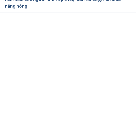
nắng nóng
Đang tải....