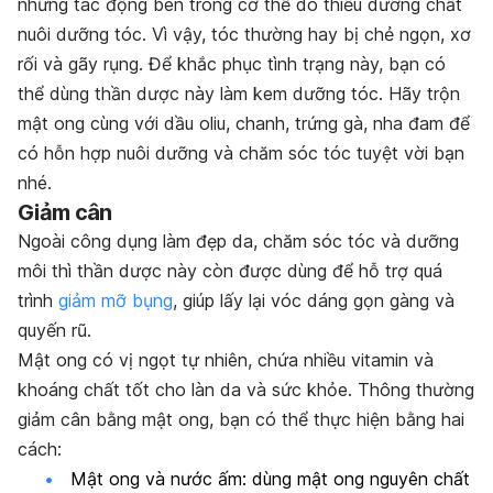
những tác động bên trong cơ thể do thiếu dưỡng chất
nuôi dưỡng tóc. Vì vậy, tóc thường hay bị chẻ ngọn, xơ
rối và gãy rụng. Để khắc phục tình trạng này, bạn có
thể dùng thần dược này làm kem dưỡng tóc. Hãy trộn
mật ong cùng với dầu oliu, chanh, trứng gà, nha đam để
có hỗn hợp nuôi dưỡng và chăm sóc tóc tuyệt vời bạn
nhé.
Giảm cân
Ngoài công dụng làm đẹp da, chăm sóc tóc và dưỡng
môi thì thần dược này còn được dùng để hỗ trợ quá
trình
giảm mỡ bụng
, giúp lấy lại vóc dáng gọn gàng và
quyến rũ.
Mật ong có vị ngọt tự nhiên, chứa nhiều vitamin và
khoáng chất tốt cho làn da và sức khỏe. Thông thường
giảm cân bằng mật ong, bạn có thể thực hiện bằng hai
cách:
Mật ong và nước ấm
: dùng mật ong nguyên chất