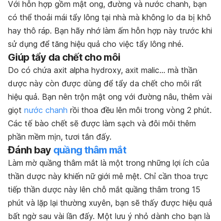
Với hỗn hợp gồm mật ong, đường và nước chanh, bạn
có thể thoải mái tẩy lông tại nhà mà không lo da bị khô
hay thô ráp. Bạn hãy nhớ làm ấm hỗn hợp này trước khi
sử dụng để tăng hiệu quả cho việc tẩy lông nhé.
Giúp tẩy da chết cho môi
Do có chứa axit alpha hydroxy, axit malic… mà thần
dược này còn được dùng để tẩy da chết cho môi rất
hiệu quả. Bạn nên trộn mật ong với đường nâu, thêm vài
giọt
nước chanh
rồi thoa đều lên môi trong vòng 2 phút.
Các tế bào chết sẽ được làm sạch và đôi môi thêm
phần mềm mịn, tươi tắn đấy.
Đánh bay
quầng thâm mắt
Làm mờ quầng thâm mắt là một trong những lợi ích của
thần dược này khiến nữ giới mê mệt. Chỉ cần thoa trực
tiếp thần dược này lên chỗ mắt quầng thâm trong 15
phút và lặp lại thường xuyên, bạn sẽ thấy được hiệu quả
bất ngờ sau vài lần đấy. Một lưu ý nhỏ dành cho bạn là