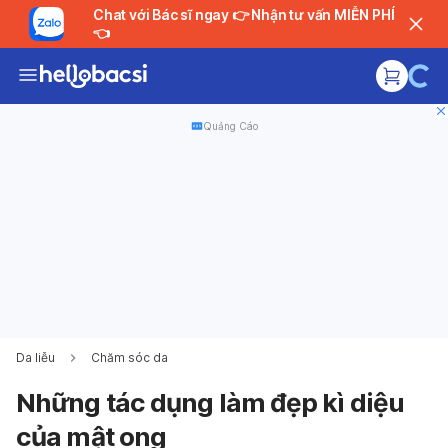
Chat với Bác sĩ ngay 👉 Nhận tư vấn MIỄN PHÍ
👈
Quảng Cáo
Da liễu
Chăm sóc da
Những tác dụng làm đẹp kì diệu
của mật ong