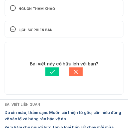
NGUỒN THAM KHẢO
11 Ways to Use Honey to Get More Gorgeous Skin, 
Hair, and Nails. 
LỊCH SỬ PHIÊN BẢN
http://www.womenshealthmag.com/beauty/beauty-
uses-for-honey. Ngày truy cập: 31/1/2017
Phiên bản hiện tại
12 Amazing Beauty Benefits Of Honey. 
07/08/2020
http://visual.ly/12-amazing-beauty-benefits-honey. 
Tác giả: 
Kim Ngân
Bài viết này có hữu ích với bạn?
Ngày truy cập: 31/1/2017
Tham vấn y khoa: 
Bác sĩ Lê Thị Mỹ Duyên
Cập nhật bởi: 
Hoàng Diệu Thu
BÀI VIẾT LIÊN QUAN
Da xỉn màu, thâm sạm: Muốn cải thiện từ gốc, cần hiểu đúng
về sắc tố và hàng rào bảo vệ da
Kem hăm cho người lớn: Top 5 loại bán rất chạy mỗi mùa