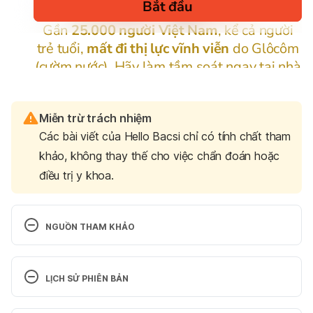
Miễn trừ trách nhiệm
Các bài viết của Hello Bacsi chỉ có tính chất tham
khảo, không thay thế cho việc chẩn đoán hoặc
điều trị y khoa.
NGUỒN THAM KHẢO
1. So, Are Radiofrequency Treatments Really Safe?
LỊCH SỬ PHIÊN BẢN
https://www.americanboardcosmeticsurgery.org/are
-radiofrequency-treatments-really-safe/
Phiên bản hiện tại