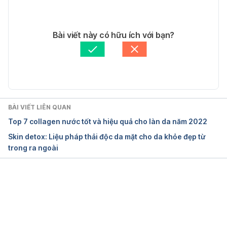
Ngày truy cập: 20/6/2022
20/06/2022
Tác giả: 
Phương Võ
Bài viết này có hữu ích với bạn?
2. Red Light Therapy
Tham vấn y khoa: 
Ban Tham vấn Y khoa Hello Bacsi
Cập nhật bởi: 
Linh Nguyễn
https://my.clevelandclinic.org/health/articles/22114-
red-light-therapy
Ngày truy cập: 20/6/2022
BÀI VIẾT LIÊN QUAN
Top 7 collagen nước tốt và hiệu quả cho làn da năm 2022
3. Efficacy of mesotherapy in facial rejuvenation: a 
Skin detox: Liệu pháp thải độc da mặt cho da khỏe đẹp từ
histological and immunohistochemical evaluation
trong ra ngoài
https://www.ncbi.nlm.nih.gov/pmc/articles/PMC351
3770/
Đang tải....
Ngày truy cập: 20/6/2022
4. Skin electroporation for transdermal and topical 