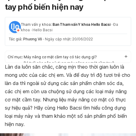
tay phổ biến hiện nay
Tham vấn y khoa:
Ban Tham vấn Y khoa Hello Bacsi
·
Đa
khoa
·
Hello Bacsi
Tác giả:
Phương Võ
·
Ngày cập nhật: 20/06/2022
Chỉ mục:
Máy nâng cơ mặt cầm tay có tác dụng gì?
Độ tuổi nào nên sử dụng máy nâng cơ mặt cầm tay?
Làn da luôn săn chắc, căng mịn theo thời gian luôn là
Máy nâng cơ mặt có thực sự hiệu quả?
mong ước của các chị em. Và để duy trì độ tươi trẻ cho
Cách chọn máy nâng cơ mặt cầm tay phù hợp với da mặt
Review 6 máy nâng cơ mặt được ưa chuộng nhất hiện nay
làn da thì ngoài sử dụng các sản phẩm chăm sóc da,
các chị em còn ưa chuộng sử dụng các loại máy nâng
cơ mặt cầm tay. Nhưng liệu máy nâng cơ mặt có thực
sự hiệu quả? Hãy cùng Hello Bacsi tìm hiểu công dụng
loại máy này và tham khảo một số sản phẩm phổ biến
hiện nay.