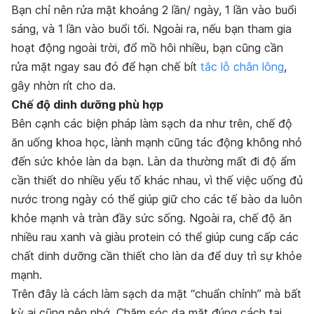
Bạn chỉ nên rửa mặt khoảng 2 lần/ ngày, 1 lần vào buổi
sáng, và 1 lần vào buổi tối. Ngoài ra, nếu bạn tham gia
hoạt động ngoài trời, đổ mồ hôi nhiều, bạn cũng cần
rửa mặt ngay sau đó để hạn chế bít
tắc lỗ chân lông
,
gây nhờn rít cho da.
Chế độ dinh dưỡng phù hợp
Bên cạnh các biện pháp làm sạch da như trên, chế độ
ăn uống khoa học, lành mạnh cũng tác động không nhỏ
đến sức khỏe làn da bạn. Làn da thường mất đi độ ẩm
cần thiết do nhiều yếu tố khác nhau, vì thế việc uống đủ
nước trong ngày có thể giúp giữ cho các tế bào da luôn
khỏe mạnh và tràn đầy sức sống.
Ngoài ra, chế độ ăn
nhiều rau xanh và giàu protein có thể giúp cung cấp các
chất dinh dưỡng cần thiết cho làn da để duy trì sự khỏe
mạnh.
Trên đây là cách làm sạch da mặt “chuẩn chỉnh” mà bất
kỳ ai cũng nên nhớ. Chăm sóc da mặt đúng cách tại