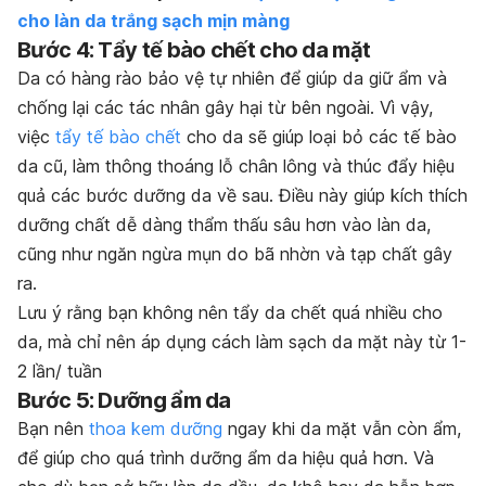
cho làn da trắng sạch mịn màng
Bước 4: Tẩy tế bào chết cho da mặt
Da có hàng rào bảo vệ tự nhiên để giúp da giữ ẩm và
chống lại các tác nhân gây hại từ bên ngoài. Vì vậy,
việc
tẩy tế bào chết
cho da sẽ giúp loại bỏ các tế bào
da cũ, làm thông thoáng lỗ chân lông và thúc đẩy hiệu
quả các bước dưỡng da về sau. Điều này giúp kích thích
dưỡng chất dễ dàng thẩm thấu sâu hơn vào làn da,
cũng như ngăn ngừa mụn do bã nhờn và tạp chất gây
ra.
Lưu ý rằng bạn không nên tẩy da chết quá nhiều cho
da, mà chỉ nên áp dụng cách làm sạch da mặt này từ 1-
2 lần/ tuần
Bước 5: Dưỡng ẩm da
Bạn nên
thoa kem dưỡng
ngay khi da mặt vẫn còn ẩm,
để giúp cho quá trình dưỡng ẩm da hiệu quả hơn. Và