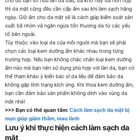
cho dù bạn sở hữu làn da dầu, da khô hay da hỗn hợp
thì da mặt cũng đều cần cấp ẩm sau khi làm sạch hằng
ngày. Giữ ẩm cho da mặt sẽ là cách giúp kiểm soát sản
xuất bã nhờn và ngăn ngừa tổn thương da từ các yếu
tố bên ngoài.
Tùy thuộc vào loại da của mỗi người mà bạn sẽ phải
chọn các loại kem dưỡng ẩm khác nhau trong từng
trường hợp. Nếu bạn không chắc chắn loại kem dưỡng
ẩm nào mà bạn nên sử dụng phù hợp với làn da, bạn có
thể tham khảo ý kiến bác sĩ da liễu để đảm bảo da
không gặp tình trạng kích ứng. Khi thoa kem dưỡng ẩm,
bạn cần đảm bảo sản phẩm không dính vào vùng da
mắt nhé!
>>> Bạn có thể quan tâm:
Cách làm sạch da mặt bị
mụn giúp giảm thâm, mau lành
Lưu ý khi thực hiện cách làm sạch da
mặt