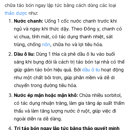
chữa táo bón ngay lập tức bằng cách dùng các loại
thảo dược
như:
Nước chanh:
Uống 1 cốc nước chanh trước khi
ngủ và ngay khi thức dậy. Theo Đông y, chanh có
vị chua, tính mát, có tác dụng thanh nhiệt, sát
trùng, chống
nôn
, chữa ho và lợi tiêu hóa.
Dầu ô liu:
Dùng 1 thìa cà phê dầu ô liu vào buổi
sáng khi bụng đói là cách trị táo bón tại nhà có thể
giúp giảm táo bón hiệu quả. Bởi
dầu ô liu
hoạt động
như một chất bôi trơn, giúp phân mềm và dễ di
chuyển trong đường tiêu hóa.
Nước ép mận hoặc mận khô:
Chứa nhiều sorbitol,
có tác dụng nhuận tràng, làm gia tăng áp suất thẩm
thấu và làm tăng lượng nước ở ruột, giúp việc đi
ngoài diễn ra dễ dàng.
Trị táo bón ngay lập tức bằng thảo quyết minh