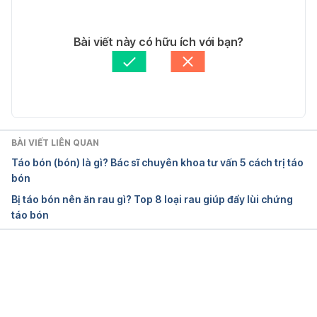
Get Back on Track: Natural Ways to Relieve 
26/03/2026
Constipation 
https://www.besthealthmag.ca/article/
Tác giả: 
Ngân Phạm
Bài viết này có hữu ích với bạn?
remedies-for-constipation/
 Ngày truy cập: 
Tham vấn y khoa: 
Bác sĩ Nguyễn Thường Hanh
4/10/2021
Cập nhật bởi: 
Trương Phương Đài
Chronic Constipation 
Treatments. 
https://stanfordhealthcare.org/medical
-conditions/digestion-and-metabolic-
BÀI VIẾT LIÊN QUAN
health/chronic-constipation/treatments.html
 Ngày 
Táo bón (bón) là gì? Bác sĩ chuyên khoa tư vấn 5 cách trị táo
truy cập: 4/10/2021
bón
Bị táo bón nên ăn rau gì? Top 8 loại rau giúp đẩy lùi chứng
Dietary 
táo bón
Fiber 
https://aboutconstipation.org/treatment/dieta
ry-fiber/
 Ngày truy cập: 4/10/2021 
Diets for 
Đang tải....
Constipation 
https://www.ncbi.nlm.nih.gov/pmc/arti
cles/PMC4291444/
 Ngày truy cập: 4/10/2021