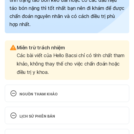
tình trạng táo bón kéo dài hoặc có các dấu hiệu
táo bón nặng thì tốt nhất bạn nên đi khám để được
chẩn đoán nguyên nhân và có cách điều trị phù
hợp nhất.
Miễn trừ trách nhiệm
Các bài viết của Hello Bacsi chỉ có tính chất tham
khảo, không thay thế cho việc chẩn đoán hoặc
điều trị y khoa.
NGUỒN THAM KHẢO
8 Remedies To Relieve 
Constipation 
https://www.bladderandbowel.org/bo
LỊCH SỬ PHIÊN BẢN
wel/bowel-treatments/8-methods-encourage-
bowel-movement/
 Ngày truy cập: 4/10/2021
Phiên bản hiện tại