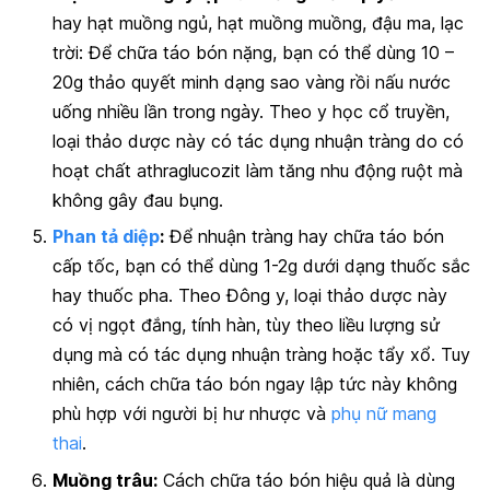
hay hạt muồng ngủ, hạt muồng muồng, đậu ma, lạc
trời: Để chữa táo bón nặng, bạn có thể dùng 10 –
20g thảo quyết minh dạng sao vàng rồi nấu nước
uống nhiều lần trong ngày. Theo y học cổ truyền,
loại thảo dược này có tác dụng nhuận tràng do có
hoạt chất athraglucozit làm tăng nhu động ruột mà
không gây đau bụng.
Phan tả diệp
:
Để nhuận tràng hay chữa táo bón
cấp tốc, bạn có thể dùng 1-2g dưới dạng thuốc sắc
hay thuốc pha. Theo Đông y, loại thảo dược này
có vị ngọt đắng, tính hàn, tùy theo liều lượng sử
dụng mà có tác dụng nhuận tràng hoặc tẩy xổ. Tuy
nhiên, cách chữa táo bón ngay lập tức này không
phù hợp với người bị hư nhược và
phụ nữ mang
thai
.
Muồng trâu:
Cách chữa táo bón hiệu quả là dùng