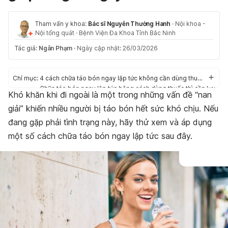
Tham vấn y khoa:
Bác sĩ Nguyễn Thường Hanh
·
Nội khoa -
Nội tổng quát
·
Bệnh Viện Đa Khoa Tỉnh Bắc Ninh
Tác giả:
Ngân Phạm
·
Ngày cập nhật: 26/03/2026
Chỉ mục:
4 cách chữa táo bón ngay lập tức không cần dùng thuốc
Chữa táo bón ngay lập tức bằng cách dùng thuốc thì cần lưu
Khó khăn khi đi ngoài là một trong những vấn đề “nan
ý gì?
giải” khiến nhiều người bị táo bón hết sức khó chịu. Nếu
đang gặp phải tình trạng này, hãy thử xem và áp dụng
một số cách chữa táo bón ngay lập tức sau đây.