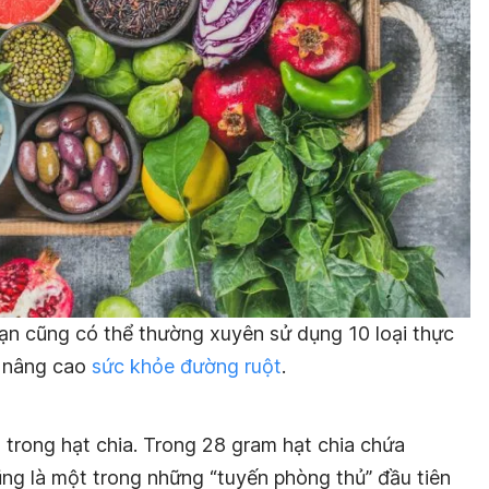
bạn cũng có thể thường xuyên sử dụng 10 loại thực
ể nâng cao
sức khỏe đường ruột
.
 trong hạt chia. Trong 28 gram hạt chia chứa
ng là một trong những “tuyến phòng thủ” đầu tiên