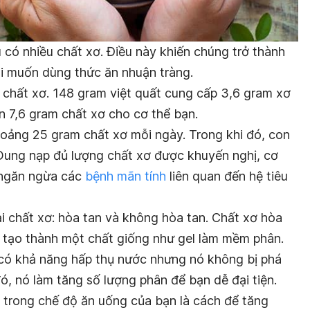
 có nhiều chất xơ. Điều này khiến chúng trở thành
ai muốn dùng thức ăn nhuận tràng.
chất xơ. 148 gram việt quất cung cấp 3,6 gram xơ
 7,6 gram chất xơ cho cơ thể bạn.
hoảng 25 gram chất xơ mỗi ngày. Trong khi đó, con
 Dung nạp đủ lượng chất xơ được khuyến nghị, cơ
 ngăn ngừa các
bệnh mãn tính
liên quan đến hệ tiêu
i chất xơ: hòa tan và không hòa tan. Chất xơ hòa
ể tạo thành một chất giống như gel làm mềm phân.
có khả năng hấp thụ nước nhưng nó không bị phá
đó, nó làm tăng số lượng phân để bạn dễ đại tiện.
 trong chế độ ăn uống của bạn là cách để tăng