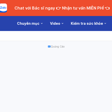
Chat với Bác sĩ ngay 👉 Nhận tư vấn MIỄN PHÍ 👈
Chuyên mục
Video
Kiểm tra sức khỏe
Quảng Cáo