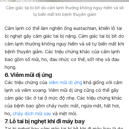
Cảm giác tai bị bít do cảm lạnh thường không nguy hiểm và sẽ
tự biến mất khi bệnh thuyên giảm
Cảm lạnh có thể làm nghẽn ống eustachian, khiến lỗ tai
bị nghẹt gây cảm giác tai bị nặng. Cảm giác tai bị bít do
cảm lạnh thường không nguy hiểm và sẽ tự biến mất khi
bệnh thuyên giảm. Các triệu chứng khác của cảm lạnh
bao gồm sổ mũi, ho, đau nhức cơ thể, sốt nhẹ và đau
họng.
6. Viêm mũi dị ứng
Các triệu chứng của
viêm mũi dị ứng
khá giống với cảm
lạnh và viêm xoang. Viêm mũi dị ứng cũng có thể gây
cảm giác tắc ở tai ở mức độ nhẹ. Các triệu chứng khác
của bệnh bao gồm chảy nước mắt, ngứa mắt, hắt hơi,
ho,
chảy dịch mũi sau
và mệt mỏi.
7. Lỗ tai bị nghẹt khi đi máy bay
Tai bị nghẹt hay cảm giác tai bị bít khi đi máy bay là do