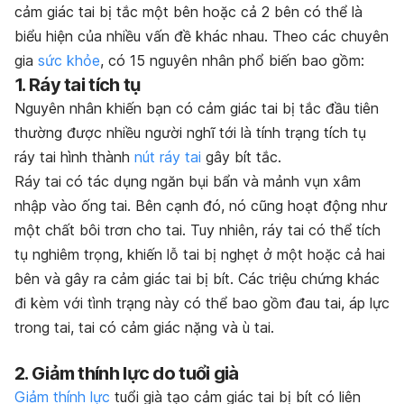
cảm giác tai bị tắc một bên hoặc cả 2 bên có thể là
biểu hiện của nhiều vấn đề khác nhau. Theo các chuyên
gia
sức khỏe
, có 15 nguyên nhân phổ biến bao gồm:
1. Ráy tai tích tụ
Nguyên nhân khiến bạn có cảm giác tai bị tắc đầu tiên
thường được nhiều người nghĩ tới là tính trạng tích tụ
ráy tai hình thành
nút ráy tai
gây bít tắc.
Ráy tai có tác dụng ngăn bụi bẩn và mảnh vụn xâm
nhập vào ống tai. Bên cạnh đó, nó cũng hoạt động như
một chất bôi trơn cho tai. Tuy nhiên, ráy tai có thể tích
tụ nghiêm trọng, khiến lỗ tai bị nghẹt ở một hoặc cả hai
bên và gây ra cảm giác tai bị bít. Các triệu chứng khác
đi kèm với tình trạng này có thể bao gồm đau tai, áp lực
trong tai, tai có cảm giác nặng và ù tai.
2. Giảm thính lực do tuổi già
Giảm thính lực
tuổi già tạo cảm giác tai bị bít có liên