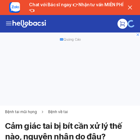
Chat với Bác sĩ ngay 👉 Nhận tư vấn MIỄN PHÍ
👈
Quảng Cáo
Bệnh tai mũi họng
Bệnh về tai
Cảm giác tai bị bít cần xử lý thế
nào, nguyên nhân do đâu?