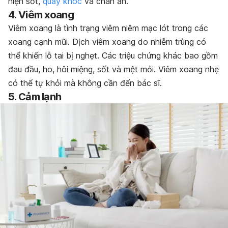
hiện sốt,
quấy khóc
và chán ăn.
4. Viêm xoang
Viêm xoang là tình trạng viêm niêm mạc lót trong các
xoang cạnh mũi. Dịch viêm xoang do nhiễm trùng có
thể khiến lỗ tai bị nghẹt. Các triệu chứng khác bao gồm
đau đầu, ho, hôi miệng, sốt và mệt mỏi. Viêm xoang nhẹ
có thể tự khỏi mà không cần đến bác sĩ.
5. Cảm lạnh