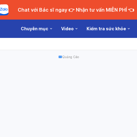
Chat với Bác sĩ ngay 👉 Nhận tư vấn MIỄN PHÍ 👈
Chuyên mục
Video
Kiểm tra sức khỏe
Quảng Cáo