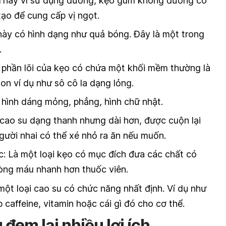
hay vì sử dụng đường, kẹo gum không đường có
ạo để cung cấp vị ngọt.
này có hình dạng như quả bóng. Đây là một trong
.
phần lõi của kẹo có chứa một khối mềm thường là
on ví dụ như sô cô la dạng lỏng.
hình dáng mỏng, phẳng, hình chữ nhật.
cao su dạng thanh nhưng dài hơn, được cuộn lại
 người nhai có thể xé nhỏ ra ăn nếu muốn.
 Là một loại kẹo có mục đích đưa các chất có
òng máu nhanh hơn thuốc viên.
ột loại cao su có chức năng nhất định. Ví dụ như
caffeine, vitamin hoặc cái gì đó cho cơ thể.
 đem lại nhiều lợi ích