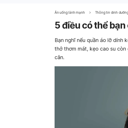
Ăn uống lành mạnh
Thông tin dinh dưỡn
5 điều có thể bạn
Bạn nghĩ nếu quần áo lỡ dính kẹ
thở thơm mát, kẹo cao su còn gi
cân.