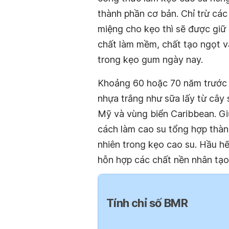
thành phần cơ bản. Chỉ trừ cá
miệng cho kẹo thì sẽ được giữ 
chất làm mềm, chất tạo ngọt và
trong kẹo gum ngày nay.
Khoảng 60 hoặc 70 năm trước đ
nhựa trắng như sữa lấy từ cây 
Mỹ và vùng biển Caribbean. G
cách làm cao su tổng hợp thàn
nhiên trong kẹo cao su. Hầu hế
hỗn hợp các chất nền nhân tạo 
Tính chỉ số BMR