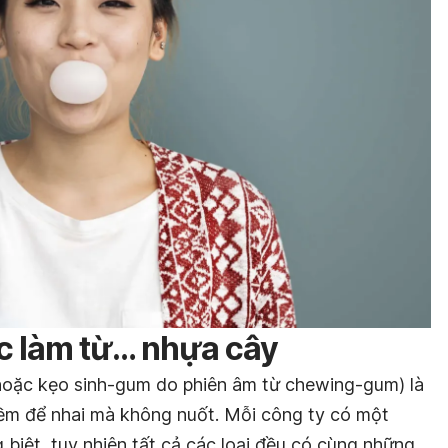
ợc làm từ… nhựa cây
hoặc kẹo sinh-gum do phiên âm từ chewing-gum) là
ềm để nhai mà không nuốt. Mỗi công ty có một
 biệt, tuy nhiên tất cả các loại đều có cùng những