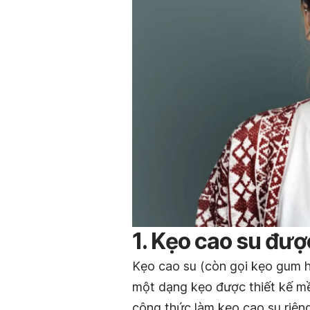
1. Kẹo cao su đư
Kẹo cao su (còn gọi kẹo gum 
một dạng kẹo được thiết kế m
công thức làm kẹo cao su riêng