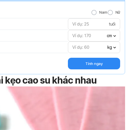
Nam
Nữ
tuổi
cm
kg
Tính ngay
oại kẹo cao su khác nhau