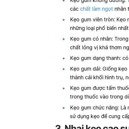
Kẹo gum không đường: T
các
chất làm ngọt
nhân t
Kẹo gum viên tròn: Kẹo 
những loại phổ biến nhất
Kẹo gum có nhân: Trong 
chất lỏng vị khá thơm ng
Kẹo gum dạng thanh: có 
Kẹo gum dải: Giống kẹo 
thành cái khối hình trụ,
Kẹo gum được tẩm thuốc:
trong thuốc vào trong d
Kẹo gum chức năng: Là m
sử dụng kẹo để cung cấp 
3. Nhai kẹo cao su