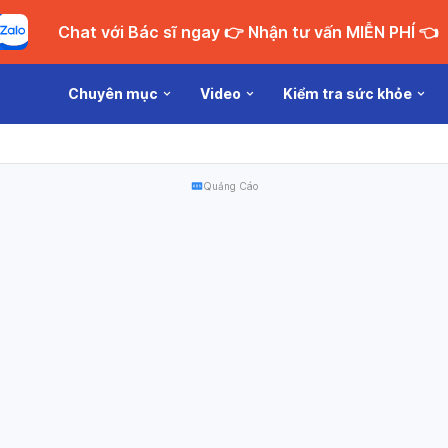
Chat với Bác sĩ ngay 👉 Nhận tư vấn MIỄN PHÍ 👈
Chuyên mục
Video
Kiểm tra sức khỏe
Quảng Cáo