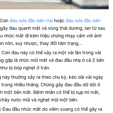
Cơn
đau nửa đầu bên trái
hoặc
đau nửa đầu bên
gây đau quanh mắt và vùng thái dương, lan từ sau
u nhức mắt đi kèm triệu chứng nhạy cảm với ánh
ồn nôn, suy nhược, thay đổi tâm trạng…
:
Cơn đau này có thể xảy ra một vài lần trong vài
ng gặp là nhức mỏi mắt và đau đầu nhẹ ở cả 2 bên
như bị bóp nghẹt ở trán.
 này thường xảy ra theo chu kỳ, kéo dài vài ngày
t trong nhiều tháng. Chúng gây đau đầu dữ dội ở
h một bên mắt. Bệnh nhân có thể bị sụp mí mắt,
chảy nước mũi và nghẹt mũi một bên.
:
Đau đầu nhức mắt do viêm xoang có thể gây ra