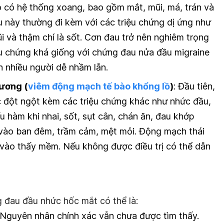
o có hệ thống xoang, bao gồm mắt, mũi, má, trán và
 này thường đi kèm với các triệu chứng dị ứng như
 và thậm chí là sốt. Cơn đau trở nên nghiêm trọng
ệu chứng khá giống với chứng đau nửa đầu migraine
 nhiều người dễ nhầm lẫn.
ương (
viêm động mạch tế bào khổng lồ
)
: Đầu tiên,
ực đột ngột kèm các triệu chứng khác như nhức đầu,
 hàm khi nhai, sốt, sụt cân, chán ăn, đau khớp
vào ban đêm, trầm cảm, mệt mỏi. Động mạch thái
ờ vào thấy mềm. Nếu không được điều trị có thể dẫn
 đau đầu nhức hốc mắt có thể là:
Nguyên nhân chính xác vẫn chưa được tìm thấy.