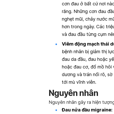
cơn đau ở bất cứ nơi nà
răng. Những cơn đau đầu
nghẹt mũi, chảy nước mũi
hơn trong ngày. Các tri
và đau đầu từng cụm nên
Viêm động mạch thái d
bệnh nhân bị giảm thị l
đau da đầu, đau hoặc yếu
hoặc đau cơ, đổ mồ hôi 
dương và trán nổi rõ, s
tới mù vĩnh viễn.
Nguyên nhân
Nguyên nhân gây ra hiện tượng
Đau nửa đầu migraine: