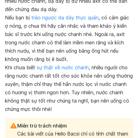
nhiều nước chanh, dạ dày bị dư nhiều axit có thể dẫn
đến chứng đau dạ dày.
Nếu bạn bị
trào ngược dạ dày thực quản
, có cảm giác
ợ nóng, ợ chua thì hãy cân nhắc và tham khảo ý kiến
bác sĩ trước khi uống nước chanh nhé. Ngoài ra, axit
trong nước chanh có thể làm mềm men răng và kích
thích nướu, vì thế bạn nên uống bằng ống hút nếu
không muốn răng bị ê buốt.
Khi chưa biết
sự thật về nước chanh
, nhiều người cho
rằng nước chanh rất tốt cho sức khỏe nên uống thường
xuyên, thậm chí thay thế hẳn nước lọc vì nước chanh
có hương vị thơm ngon hơn. Tuy nhiên, nước chanh
không thật sự tốt như chúng ta nghĩ, bạn nên uống có
chừng mực thôi nhé!
Miễn trừ trách nhiệm
Các bài viết của Hello Bacsi chỉ có tính chất tham