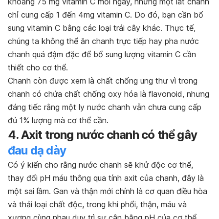
khoảng 75 mg vitamin C mỗi ngày, nhưng một lát chanh
chỉ cung cấp 1 đến 4mg vitamin C. Do đó, bạn cần bổ
sung vitamin C bằng các loại trái cây khác. Thực tế,
chúng ta không thể ăn chanh trực tiếp hay pha nước
chanh quá đậm đặc để bổ sung lượng vitamin C cần
thiết cho cơ thể.
Chanh còn được xem là chất chống ung thư vì trong
chanh có chứa chất chống oxy hóa là flavonoid, nhưng
đáng tiếc rằng một ly nước chanh vẫn chưa cung cấp
đủ 1% lượng mà cơ thể cần.
4. Axit trong nước chanh có thể gây
đau dạ dày
Có ý kiến cho rằng nước chanh sẽ khử độc cơ thể,
thay đổi pH máu thông qua tính axit của chanh, đây là
một sai lầm. Gan và thận mới chính là cơ quan điều hòa
và thải loại chất độc, trong khi phổi, thận, máu và
xương cùng nhau duy trì sự cân bằng pH của cơ thể