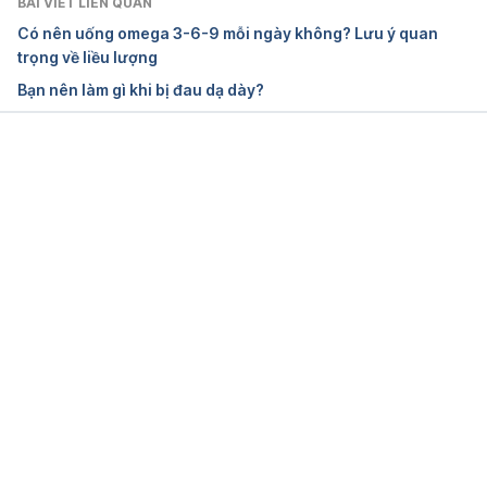
BÀI VIẾT LIÊN QUAN
Có nên uống omega 3-6-9 mỗi ngày không? Lưu ý quan
https://www.webmd.com/vitamins-
trọng về liều lượng
supplements/ingredientmono-545-lemon.aspx?
Bạn nên làm gì khi bị đau dạ dày?
activeingredientid=545&
Ngày truy cập 15.01.2018
Đang tải....