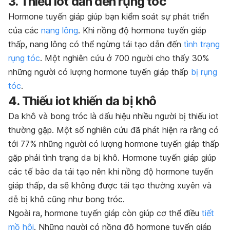
3. Thiếu iot dẫn đến rụng tóc
Hormone tuyến giáp giúp bạn kiểm soát sự phát triển
của các
nang lông
. Khi nồng độ hormone tuyến giáp
thấp, nang lông có thể ngừng tái tạo dẫn đến
tình trạng
rụng tóc
. Một nghiên cứu ở 700 người cho thấy 30%
những người có lượng hormone tuyến giáp thấp
bị rụng
tóc
.
4. Thiếu iot khiến da bị khô
Da khô và bong tróc là dấu hiệu nhiều người bị thiếu iot
thường gặp. Một số nghiên cứu đã phát hiện ra rằng có
tới 77% những người có lượng hormone tuyến giáp thấp
gặp phải tình trạng da bị khô. Hormone tuyến giáp giúp
các tế bào da tái tạo nên khi nồng độ hormone tuyến
giáp thấp, da sẽ không được tái tạo thường xuyên và
dễ bị khô cũng như bong tróc.
Ngoài ra, hormone tuyến giáp còn giúp cơ thể điều
tiết
mồ hôi
. Những người có nồng độ hormone tuyến giáp