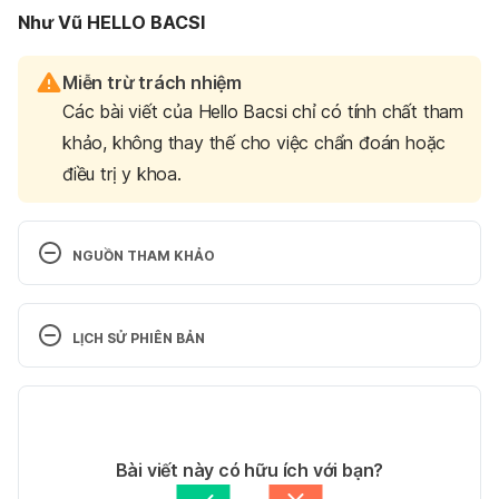
Như Vũ HELLO BACSI
Miễn trừ trách nhiệm
Các bài viết của Hello Bacsi chỉ có tính chất tham
khảo, không thay thế cho việc chẩn đoán hoặc
điều trị y khoa.
NGUỒN THAM KHẢO
10 Signs and Symptoms of Iodine Deficiency
LỊCH SỬ PHIÊN BẢN
https://www.healthline.com/nutrition/iodine-
deficiency-symptoms
Phiên bản hiện tại
Ngày truy cập: 15.03.2019
18/03/2019
Tác giả: 
Vũ Thị Quỳnh Như
Bài viết này có hữu ích với bạn?
Iodine Defined: Why You Need the Nutrient and 
Tham vấn y khoa: 
Bác sĩ Nguyễn Thường Hanh