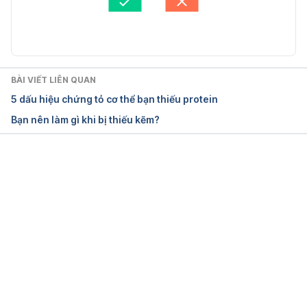
Why Iodine Deficiency Can Be Harmful
Cập nhật bởi: 
Bác sĩ Nguyễn Thường Hanh
https://www.everydayhealth.com/diet-
nutrition/iodine-deficiency/
BÀI VIẾT LIÊN QUAN
Ngày truy cập: 15.03.2019
5 dấu hiệu chứng tỏ cơ thể bạn thiếu protein
Bạn nên làm gì khi bị thiếu kẽm?
What are the signs of iodine deficiency
https://www.medicalnewstoday.com/articles/3208
91.php
Đang tải....
Ngày truy cập: 15.03.2019