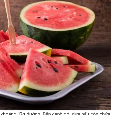
a khoảng 17g đường. Bên cạnh đó, dưa hấu còn chứa