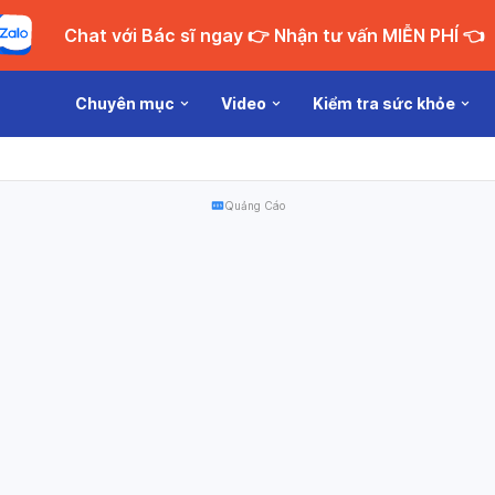
Chat với Bác sĩ ngay 👉 Nhận tư vấn MIỄN PHÍ 👈
Chuyên mục
Video
Kiểm tra sức khỏe
Quảng Cáo