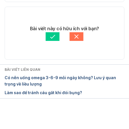
78.php?iacp
Phiên bản hiện tại
Ngày truy cập: 24/06/2019 
18/04/2025
Tác giả: 
Trần Thị Tuyết Trinh
Bài viết này có hữu ích với bạn?
15 Foods That Are Incredibly Filling
Tham vấn y khoa: 
Bác sĩ Nguyễn Thường Hanh
Cập nhật bởi: 
Dang Tran
https://www.healthline.com/nutrition/15-incredibly-
filling-foods
Ngày truy cập: 24/06/2019 
BÀI VIẾT LIÊN QUAN
Có nên uống omega 3-6-9 mỗi ngày không? Lưu ý quan
What are the most filling foods?
trọng về liều lượng
Làm sao để tránh cáu gắt khi đói bụng?
https://www.medicalnewstoday.com/articles/3240
78.php
Ngày truy cập: 24/06/2019
Đang tải....