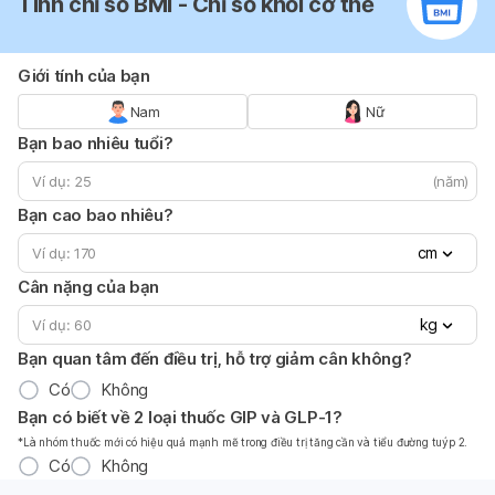
Tính chỉ số BMI - Chỉ số khối cơ thể
Giới tính của bạn
Nam
Nữ
Bạn bao nhiêu tuổi?
(năm)
Bạn cao bao nhiêu?
cm
Cân nặng của bạn
kg
Bạn quan tâm đến điều trị, hỗ trợ giảm cân không?
Có
Không
Bạn có biết về 2 loại thuốc GIP và GLP-1?
*Là nhóm thuốc mới có hiệu quả mạnh mẽ trong điều trị tăng cần và tiểu đường tuýp 2.
Có
Không