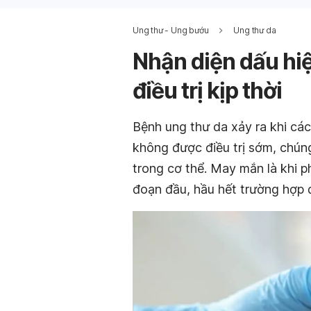
Ung thư - Ung bướu
Ung thư da
Nhận diện dấu hiệ
điều trị kịp thời
Bệnh ung thư da xảy ra khi các
không được điều trị sớm, chún
trong cơ thể. May mắn là khi ph
đoạn đầu, hầu hết trường hợp 