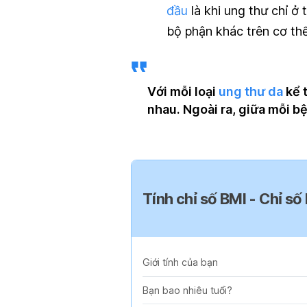
đầu
là khi ung thư chỉ ở
bộ phận khác trên cơ thể
Với mỗi loại
ung thư da
kể 
nhau. Ngoài ra, giữa mỗi b
Tính chỉ số BMI - Chỉ số
Giới tính của bạn
Bạn bao nhiêu tuổi?