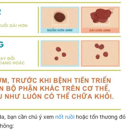
 da, bạn cần chú ý xem
nốt ruồi
hoặc tổn thương đó
không: