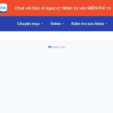
Chat với Bác sĩ ngay 👉 Nhận tư vấn MIỄN PHÍ 👈
Chuyên mục
Video
Kiểm tra sức khỏe
Quảng Cáo