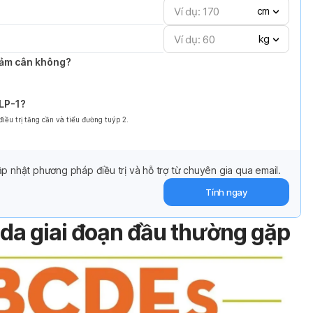
cm
kg
giảm cân không?
GLP-1?
ều trị tăng cần và tiểu đường tuýp 2.
p nhật phương pháp điều trị và hỗ trợ từ chuyên gia qua email.
Tính ngay
 da giai đoạn đầu thường gặp