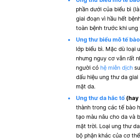
phần dưới của biểu bì (l
giai đoạn vì hầu hết bện
toàn bệnh trước khi ung 
Ung thư biểu mô tế bào
lớp biểu bì. Mặc dù loại 
nhưng nguy cơ vẫn rất nh
người có
hệ miễn dịch
su
dấu hiệu ung thư da giai
mặt da.
Ung thư da hắc tố
(hay 
thành trong các tế bào h
tạo màu nâu cho da và b
mặt trời. Loại ung thư d
bộ phận khác của cơ thể.