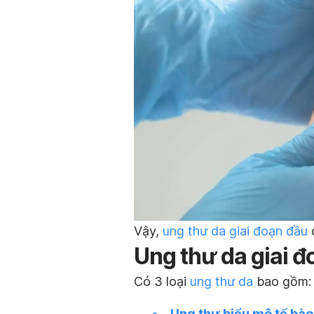
Vậy,
ung thư da giai đoạn đầu
c
Ung thư da giai đ
Có 3 loại
ung thư da
bao gồm:
Ung thư biểu mô tế bào