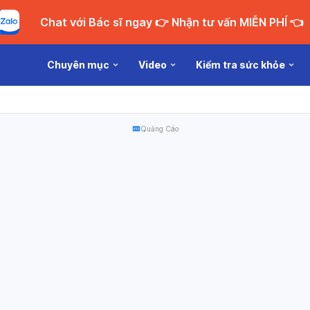
Chat với Bác sĩ ngay 👉 Nhận tư vấn MIỄN PHÍ 👈
Chuyên mục
Video
Kiểm tra sức khỏe
Quảng Cáo