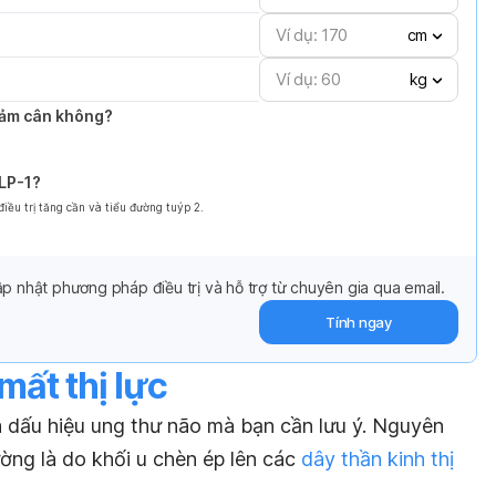
cm
kg
giảm cân không?
GLP-1?
ều trị tăng cần và tiểu đường tuýp 2.
p nhật phương pháp điều trị và hỗ trợ từ chuyên gia qua email.
Tính ngay
mất thị lực
à dấu hiệu ung thư não mà bạn cần lưu ý. Nguyên
ường là do khối u chèn ép lên các
dây thần kinh thị