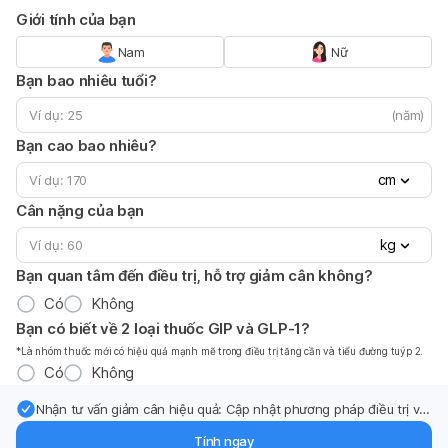
Giới tính của bạn
Nam
Nữ
Bạn bao nhiêu tuổi?
(năm)
Bạn cao bao nhiêu?
cm
Cân nặng của bạn
kg
Bạn quan tâm đến điều trị, hỗ trợ giảm cân không?
Có
Không
Bạn có biết về 2 loại thuốc GIP và GLP-1?
*Là nhóm thuốc mới có hiệu quả mạnh mẽ trong điều trị tăng cần và tiểu đường tuýp 2.
Có
Không
Nhận tư vấn giảm cân hiệu quả: Cập nhật phương pháp điều trị và
hỗ trợ từ chuyên gia qua email.
Tính ngay