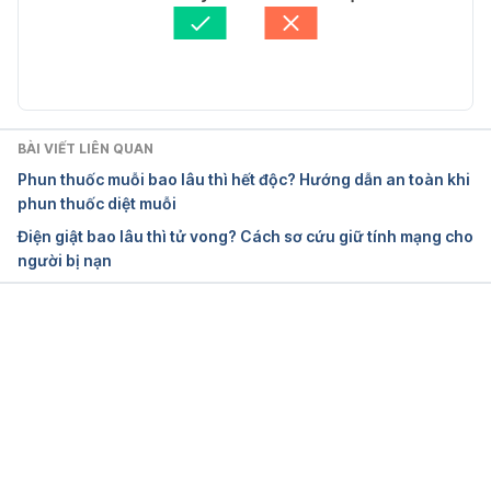
11 Personal Items That Aren’t Safe to Share 
Tham vấn y khoa: 
Bác sĩ Nguyễn Thường Hanh
Even With Your Close Ones
Cập nhật bởi: 
Hoàng Diệu Thu
https://brightside.me/inspiration-health/11-personal-
items-that-arent-safe-to-share-even-with-your-
close-ones-669610/
BÀI VIẾT LIÊN QUAN
Phun thuốc muỗi bao lâu thì hết độc? Hướng dẫn an toàn khi
Ngày truy cập: 04/01/2018 
phun thuốc diệt muỗi
Điện giật bao lâu thì tử vong? Cách sơ cứu giữ tính mạng cho
người bị nạn
Đang tải....