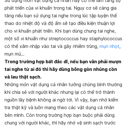
Sử dụng món vật dụng cá nhân này có thể làm tăng sự
phát triển của vi khuẩn trong tai. Nguy cơ sẽ càng gia
tăng nếu bạn sử dụng tai nghe trong lúc tập luyện thể
thao do nhiệt độ và độ ẩm sẽ tạo điều kiện thuận lợi
cho vi khuẩn phát triển. Khi bạn dùng chung tai nghe,
một số vi khuẩn như streptococcus hay staphylococcus
có thể xâm nhập vào tai và gây nhiễm trùng,
mụn nhọt
,
mụn mủ…
Trong trường hợp bất đắc dĩ, nếu bạn vẫn phải mượn
tai nghe từ ai đó thì hãy dùng bông gòn nhúng cồn
và lau thật sạch.
Những món vật dụng cá nhân tưởng chừng bình thường
khi chia sẻ với người khác nhưng lại có thể trở thành
nguồn lây bệnh không ai ngờ tới. Vì vậy, bạn nhớ kiểm
tra thật kỹ và luôn mang theo các vật dụng cá nhân
bên mình. Còn trong trường hợp bạn buộc phải dùng
chung với người khác, thì hãy nhớ vệ sinh sạch trước