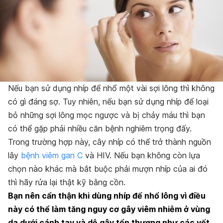
Nếu bạn sử dụng nhíp để nhổ một vài sợi lông thì không
có gì đáng sợ. Tuy nhiên, nếu bạn sử dụng nhíp để loại
bỏ những sợi lông mọc ngược và bị chảy máu thì bạn
có thể gặp phải nhiều căn bệnh nghiêm trọng đấy.
Trong trường hợp này, cây nhíp có thể trở thành nguồn
lây
bệnh viêm gan C
và HIV. Nếu bạn không còn lựa
chọn nào khác mà bắt buộc phải mượn nhíp của ai đó
thì hãy rửa lại thật kỹ bằng cồn.
Bạn nên cẩn thận khi dùng nhíp để nhổ lông vì điều
này có thể làm tăng nguy cơ gây viêm nhiễm ở vùng
da dưới cánh tay và dễ gây tổn thương như các vết