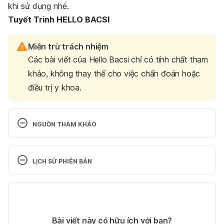
khi sử dụng nhé.
Tuyết Trinh HELLO BACSI
Miễn trừ trách nhiệm
Các bài viết của Hello Bacsi chỉ có tính chất tham
khảo, không thay thế cho việc chẩn đoán hoặc
điều trị y khoa.
NGUỒN THAM KHẢO
Skin Problems & Treatments Guide
LỊCH SỬ PHIÊN BẢN
https://www.webmd.com/skin-problems-and-
treatments/guide/default.htm
Phiên bản hiện tại
Ngày truy cập: 04/01/2018 
28/07/2020
Tác giả: 
Trần Thị Tuyết Trinh
Bài viết này có hữu ích với bạn?