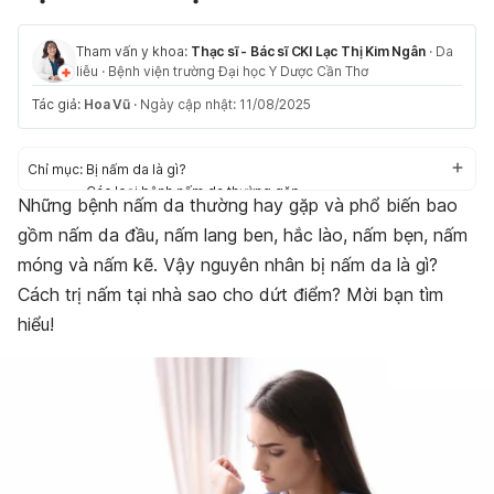
Tham vấn y khoa:
Thạc sĩ - Bác sĩ CKI Lạc Thị Kim Ngân
·
Da
liễu
·
Bệnh viện trường Đại học Y Dược Cần Thơ
Tác giả:
Hoa Vũ
·
Ngày cập nhật: 11/08/2025
Chỉ mục:
Bị nấm da là gì?
Các loại bệnh nấm da thường gặp
Những bệnh nấm da thường hay gặp và phổ biến bao
Nguyên nhân bị nấm da
gồm nấm da đầu, nấm lang ben, hắc lào, nấm bẹn, nấm
Cách trị nấm da tại nhà
móng và nấm kẽ. Vậy nguyên nhân bị nấm da là gì?
Cách trị nấm tại nhà sao cho dứt điểm? Mời bạn tìm
hiểu!