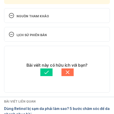
NGUỒN THAM KHẢO
Ringworm
LỊCH SỬ PHIÊN BẢN
http://aad.org/public/diseases/a-z/ringworm-
treatment
Phiên bản hiện tại
Ngày truy cập: 5/6/2024
11/08/2025
Tác giả: 
Hoa Vũ
Bài viết này có hữu ích với bạn?
Ringworm body: Symptoms and cause
Tham vấn y khoa: 
Thạc sĩ - Bác sĩ CKI Lạc Thị Kim 
Ngân
Cập nhật bởi: 
Dang Tran
hrrp://mayoclinic.org/diseases-
conditions/ringworm-body/symptoms-causes/syc-
20353780
BÀI VIẾT LIÊN QUAN
Ngày truy cập: 5/6/2024
Dùng Retinol bị sạm da phải làm sao? 5 bước chăm sóc để da