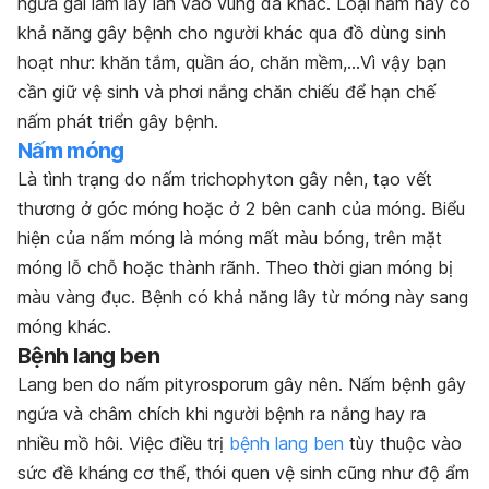
ngứa gãi làm lây lan vào vùng da khác. Loại nấm này có
khả năng gây bệnh cho người khác qua đồ dùng sinh
hoạt như: khăn tắm, quần áo, chăn mềm,…Vì vậy bạn
cần giữ vệ sinh và phơi nắng chăn chiếu để hạn chế
nấm phát triển gây bệnh.
Nấm móng
Là tình trạng do nấm trichophyton gây nên, tạo vết
thương ở góc móng hoặc ở 2 bên canh của móng. Biểu
hiện của nấm móng là móng mất màu bóng, trên mặt
móng lỗ chỗ hoặc thành rãnh. Theo thời gian móng bị
màu vàng đục. Bệnh có khả năng lây từ móng này sang
móng khác.
Bệnh lang ben
Lang ben do nấm pityrosporum gây nên. Nấm bệnh gây
ngứa và châm chích khi người bệnh ra nắng hay ra
nhiều mồ hôi. Việc điều trị
bệnh lang ben
tùy thuộc vào
sức đề kháng cơ thể, thói quen vệ sinh cũng như độ ẩm