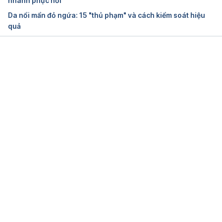
nhanh phục hồi
Fungal ringworm
Da nổi mẩn đỏ ngứa: 15 "thủ phạm" và cách kiểm soát hiệu
quả
http://kidshealth.org/en/parents/fungal-
ringworm.html
Ngày truy cập: 5/6/2024
Đang tải....
Ringworm
http://familydoctor.org/condition/ringworm/
Ngày truy cập: 5/6/2024
Ringworm
http://rch.org.au/kidsinfo/fact_sheets/Ringworm/
Ngày truy cập: 5/6/2024