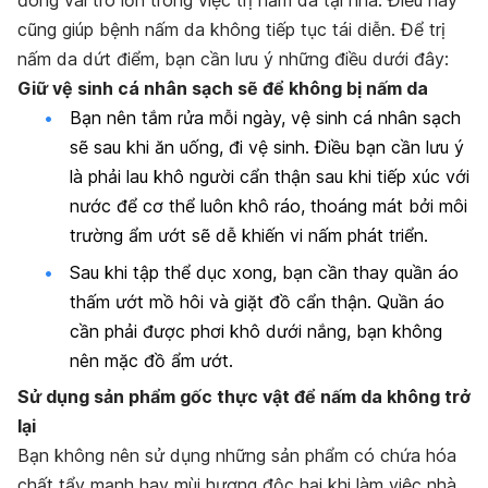
đóng vai trò lớn trong việc trị nấm da tại nhà. Điều này
cũng giúp bệnh nấm da không tiếp tục tái diễn. Để trị
nấm da dứt điểm, bạn cần lưu ý những điều dưới đây:
Giữ vệ sinh cá nhân sạch sẽ để không bị nấm da
Bạn nên tắm rửa mỗi ngày, vệ sinh cá nhân sạch
sẽ sau khi ăn uống, đi vệ sinh. Điều bạn cần lưu ý
là phải lau khô người cẩn thận sau khi tiếp xúc với
nước để cơ thể luôn khô ráo, thoáng mát bởi môi
trường ẩm ướt sẽ dễ khiến vi nấm phát triển.
Sau khi tập thể dục xong, bạn cần thay quần áo
thấm ướt mồ hôi và giặt đồ cẩn thận. Quần áo
cần phải được phơi khô dưới nắng, bạn không
nên mặc đồ ẩm ướt.
Sử dụng sản phẩm gốc thực vật để nấm da không trở
lại
Bạn không nên sử dụng những sản phẩm có chứa hóa
chất tẩy mạnh hay mùi hương độc hại khi làm việc nhà