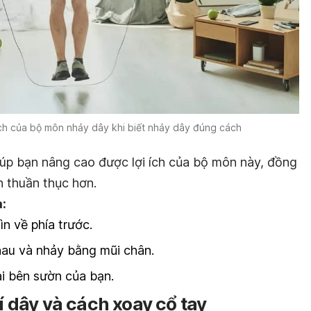
ích của bộ môn nhảy dây khi biết nhảy dây đúng cách
iúp bạn nâng cao được lợi ích của bộ môn này, đồng
n thuần thục hơn.
:
n về phía trước.
hau và nhảy bằng mũi chân.
ai bên sườn của bạn.
rí dây và cách xoay cổ tay