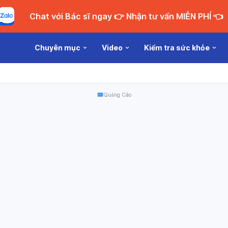
Chat với Bác sĩ ngay 👉 Nhận tư vấn MIỄN PHÍ 👈
Chuyên mục
Video
Kiểm tra sức khỏe
Quảng Cáo