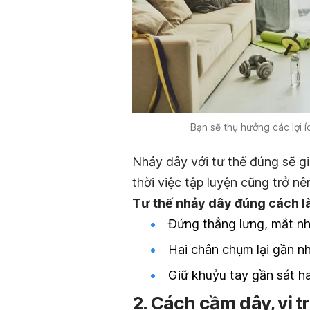
Bạn sẽ thụ hưởng các lợi 
Nhảy dây với tư thế đúng sẽ g
thời việc tập luyện cũng trở nê
Tư thế nhảy dây đúng cách là
Đứng thẳng lưng, mắt nhì
Hai chân chụm lại gần n
Giữ khuỷu tay gần sát h
2. Cách cầm dây, vị t