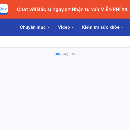
Chat với Bác sĩ ngay 👉 Nhận tư vấn MIỄN PHÍ 👈
Chuyên mục
Video
Kiểm tra sức khỏe
Quảng Cáo