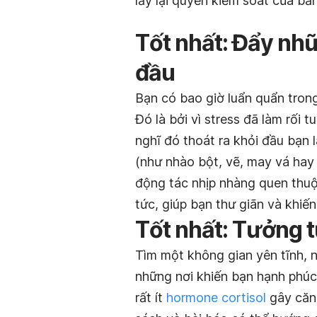
lấy lại quyền kiểm soát của bả
Tốt nhất: Đẩy nhữ
đầu
Bạn có bao giờ luẩn quẩn tron
Đó là bởi vì stress đã làm rối 
nghĩ đó thoát ra khỏi đầu bạn 
(như nhào bột, vẽ, may vá hay
động tác nhịp nhàng quen thuộc
tức, giúp bạn thư giãn và khiế
Tốt nhất: Tưởng 
Tìm một không gian yên tĩnh, n
những nơi khiến bạn hạnh phúc 
rất ít
hormone cortisol
gây căng