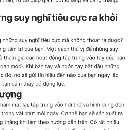
n thân, từ đó giúp giảm bớt lo lắng và căng thẳng.
ng suy nghĩ tiêu cực ra khỏi
g những suy nghĩ tiêu cực mà không thoát ra được?
tung tâm trí của bạn. Một cách thú vị để những suy
là tham gia các hoạt động tập trung vào tay của bạn
 đan móc). Khi bàn tay và ngón tay bắt đầu những
 đó, nó sẽ gửi tín hiệu đến não của bạn ngay lập
n bạn cảm thấy có động lực.
tượng
hắm mắt lại, tập trung vào hơi thở và hình dung đến
trong vài phút mỗi ngày. Cơ thể bạn sẽ sản xuất ra
 thẳng khi làm theo hướng dẫn trên. Có rất nhiều