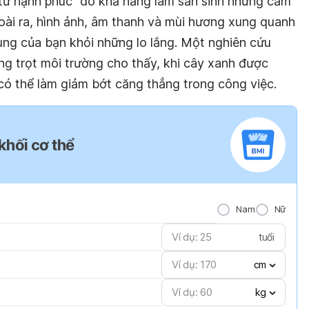
 tử hạnh phúc” do khả năng làm sản sinh những cảm
oài ra, hình ảnh, âm thanh và mùi hương xung quanh
ung của bạn khỏi những lo lắng. Một nghiên cứu
ng trọt môi trường cho thấy, khi cây xanh được
có thể làm giảm bớt căng thẳng trong công việc.
 khối cơ thể
Nam
Nữ
tuổi
cm
kg