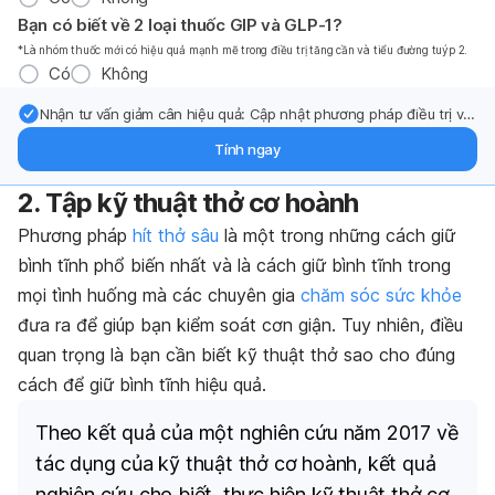
Bạn có biết về 2 loại thuốc GIP và GLP-1?
*Là nhóm thuốc mới có hiệu quả mạnh mẽ trong điều trị tăng cần và tiểu đường tuýp 2.
Có
Không
Nhận tư vấn giảm cân hiệu quả: Cập nhật phương pháp điều trị và
hỗ trợ từ chuyên gia qua email.
Tính ngay
2. Tập kỹ thuật thở cơ hoành
Phương pháp
hít thở sâu
là một trong những cách giữ
bình tĩnh phổ biến nhất và là cách giữ bình tĩnh trong
mọi tình huống mà các chuyên gia
chăm sóc sức khỏe
đưa ra để giúp bạn kiểm soát cơn giận. Tuy nhiên, điều
quan trọng là bạn cần biết kỹ thuật thở sao cho đúng
cách để giữ bình tĩnh hiệu quả.
Theo kết quả của một nghiên cứu năm 2017 về
tác dụng của kỹ thuật thở cơ hoành, kết quả
nghiên cứu cho biết, thực hiện kỹ thuật thở cơ