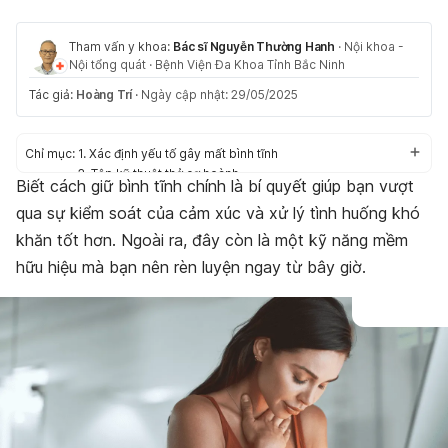
Tham vấn y khoa:
Bác sĩ Nguyễn Thường Hanh
·
Nội khoa -
Nội tổng quát
·
Bệnh Viện Đa Khoa Tỉnh Bắc Ninh
Tác giả:
Hoàng Trí
·
Ngày cập nhật: 29/05/2025
Chỉ mục:
1. Xác định yếu tố gây mất bình tĩnh
2. Tập kỹ thuật thở cơ hoành
Biết cách giữ bình tĩnh chính là bí quyết giúp bạn vượt
3. Sử dụng kẹo cao su
qua sự kiểm soát của cảm xúc và xử lý tình huống khó
4. Viết xuống
5. Lắng nghe bản nhạc yêu thích
khăn tốt hơn. Ngoài ra, đây còn là một kỹ năng mềm
6. Luyện tập yoga mỗi ngày
hữu hiệu mà bạn nên rèn luyện ngay từ bây giờ.
7. Chia sẻ với bạn bè và người thân
8. Tức giận là biểu hiện của sự bảo vệ bản thân
9. Thay đổi hướng suy nghĩ