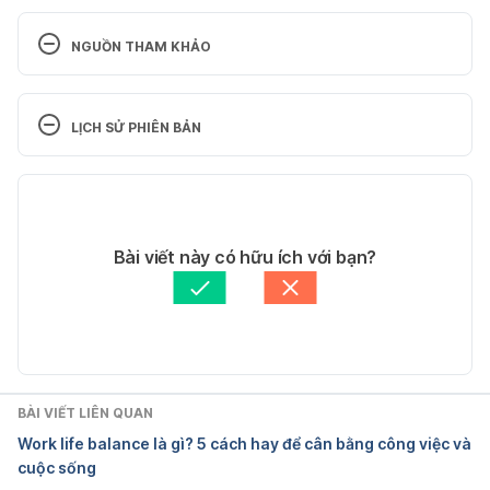
NGUỒN THAM KHẢO
Relaxation Techniques
LỊCH SỬ PHIÊN BẢN
https://www.ncbi.nlm.nih.gov/books/NBK513238/
Phiên bản hiện tại
Ngày truy cập: 20.05.2024
29/05/2025
Stressed out without enough sleep
Tác giả: 
Hoàng Trí
Bài viết này có hữu ích với bạn?
Tham vấn y khoa: 
Bác sĩ Nguyễn Thường Hanh
https://www.apa.org/news/press/releases/stress/20
Cập nhật bởi: 
Dang Tran
13/sleep
Ngày truy cập: 20.05.2024
BÀI VIẾT LIÊN QUAN
The Effect of Music on the Human Stress 
Work life balance là gì? 5 cách hay để cân bằng công việc và
Response
cuộc sống