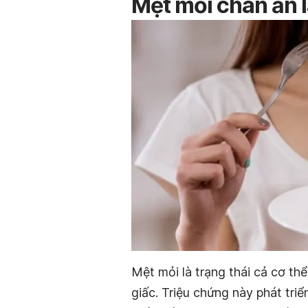
Mệt mỏi chán ăn l
Mệt mỏi là trạng thái cả cơ th
giấc. Triệu chứng này phát tri