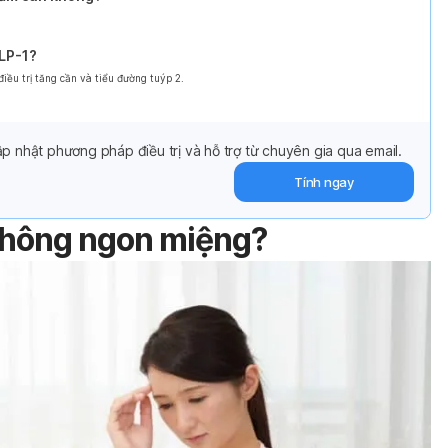
GLP-1?
ều trị tăng cần và tiểu đường tuýp 2.
p nhật phương pháp điều trị và hỗ trợ từ chuyên gia qua email.
Tính ngay
không ngon miệng?