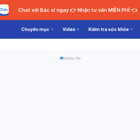
Chat với Bác sĩ ngay 👉 Nhận tư vấn MIỄN PHÍ 👈
Chuyên mục
Video
Kiểm tra sức khỏe
Quảng Cáo