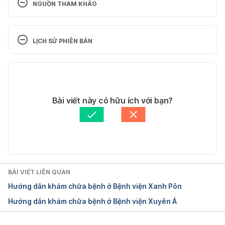
NGUỒN THAM KHẢO
Viện Huyết học-Truyền máu Trung ương
LỊCH SỬ PHIÊN BẢN
https://www.nihbt.org.vn/
Phiên bản hiện tại
Ngày truy cập: 06.08.2018
19/10/2018
Cơ cấu tổ chức
Tác giả: 
Phương Mai
Bài viết này có hữu ích với bạn?
Thông tin kiểm chứng bởi:
Ban biên tập Hello Bacsi
https://www.nihbt.org.vn/co-cau-to-chuc-hien-
Cập nhật bởi: 
Thảo Ly
nay/t118.html
Ngày truy cập: 06.08.2018
BÀI VIẾT LIÊN QUAN
Hướng dẫn khám chữa bệnh ở Bệnh viện Xanh Pôn
Hướng dẫn khám chữa bệnh ở Bệnh viện Xuyên Á