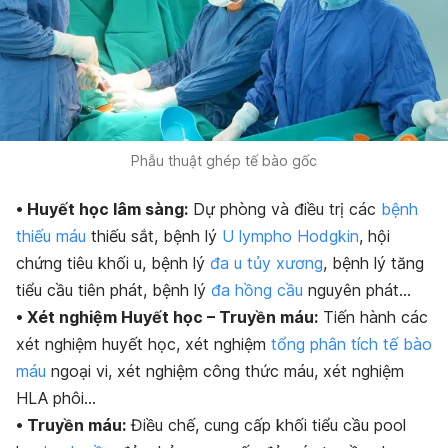
Phẫu thuật ghép tế bào gốc
• Huyết học lâm sàng:
Dự phòng và điều trị các
bệnh
thiếu máu
thiếu sắt, bệnh lý
U lympho Hodgkin
, hội
chứng tiêu khối u, bệnh lý
đa u tủy xương
, bệnh lý tăng
tiểu cầu tiên phát, bệnh lý
đa hồng cầu
nguyên phát…
• Xét nghiệm Huyết học – Truyền máu:
Tiến hành các
xét nghiệm huyết học, xét nghiệm
tổng phân tích tế bào
máu
ngoại vi, xét nghiệm công thức máu, xét nghiệm
HLA phôi…
• Truyền máu:
Điều chế, cung cấp khối tiểu cầu pool