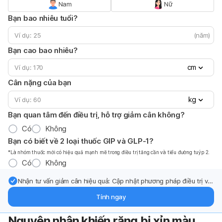
Nam
Nữ
Bạn bao nhiêu tuổi?
(năm)
Bạn cao bao nhiêu?
cm
Cân nặng của bạn
kg
Bạn quan tâm đến điều trị, hỗ trợ giảm cân không?
Có
Không
Bạn có biết về 2 loại thuốc GIP và GLP-1?
*Là nhóm thuốc mới có hiệu quả mạnh mẽ trong điều trị tăng cần và tiểu đường tuýp 2.
Có
Không
Nhận tư vấn giảm cân hiệu quả: Cập nhật phương pháp điều trị và
hỗ trợ từ chuyên gia qua email.
Tính ngay
Nguyên nhân khiến răng bị xỉn màu