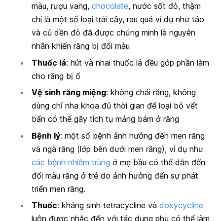
màu, rượu vang,
chocolate
, nước sốt đỏ, thậm
chí là một số loại trái cây, rau quả ví dụ như táo
và củ dền đỏ đã được chứng minh là nguyên
nhân khiến răng bị đổi màu
Thuốc lá
: hút và nhai thuốc lá đều góp phần làm
cho răng bị ố
Vệ sinh răng miệng
: không chải răng, không
dùng chỉ nha khoa đủ thời gian để loại bỏ vết
bẩn có thể gây tích tụ mảng bám ở răng
Bệnh lý
: một số bệnh ảnh hưởng đến men răng
và ngà răng (lớp bên dưới men răng), ví dụ như
các bệnh nhiễm trùng
ở mẹ bầu có thể dẫn đến
đổi màu răng ở trẻ do ảnh hưởng đến sự phát
triển men răng.
Thuốc
: kháng sinh
tetracycline
và
doxycycline
luôn được nhắc đến với tác dụng phụ có thể làm