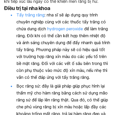
khi tiếp xúc lâu ngày có thể khiến men răng bị hư.
Điều trị tại nha khoa
Tẩy trắng răng
: nha sĩ sẽ áp dụng quy trình
chuyên nghiệp cùng với các thuốc tẩy trắng có
chứa dung dịch
hydrogen peroxide
để làm trắng
răng. Đôi khi có thể cần kết hợp thêm nhiệt độ
và ánh sáng chuyên dụng để đẩy nhanh quá trình
tẩy trắng. Phương pháp này sẽ có hiệu quả tốt
với trường hợp răng xỉn màu do các yếu tố trên
bề mặt răng. Đối với các vết ố sâu bên trong thì
còn phụ thuộc vào mức độ xỉn màu, nếu nhẹ thì
vẫn có thể đáp ứng với tẩy trắng răng.
Bọc răng sứ: đây là giải pháp giúp phục hình lại
thẩm mỹ cho hàm răng bằng cách sử dụng mão
răng sứ để lắp lên răng thật. Qua đó, có thể giúp
che phủ vùng răng bị xỉn màu hoặc lấp đầy các
khoảng trống mất răng, trả lại hàm răng đẹp và