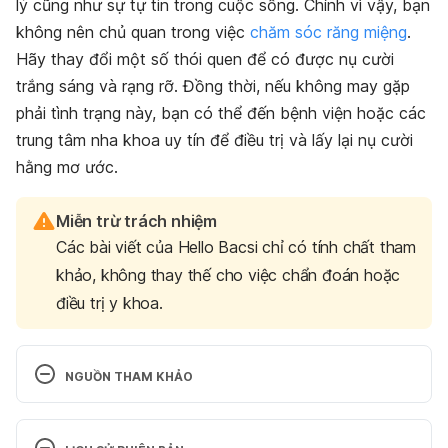
lý cũng như sự tự tin trong cuộc sống. Chính vì vậy, bạn
không nên chủ quan trong việc
chăm sóc răng miệng
.
Hãy thay đổi một số thói quen để có được nụ cười
trắng sáng và rạng rỡ.
Đồng thời, nếu không may gặp
phải tình trạng này, bạn có thể đến bệnh viện hoặc
các
trung tâm nha khoa uy tín
để điều trị và lấy lại nụ cười
hằng mơ ước.
Miễn trừ trách nhiệm
Các bài viết của Hello Bacsi chỉ có tính chất tham
khảo, không thay thế cho việc chẩn đoán hoặc
điều trị y khoa.
NGUỒN THAM KHẢO
Tooth Discoloration: Prevention. 
https://my.clevelandclinic.org/health/diseases/1095