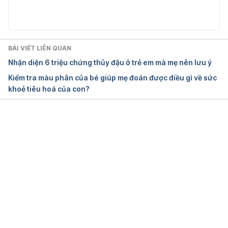
like/#Health_Benefits_Of_Rambutan
 Ngày truy cập: 
13/06/2022
15 Benefits of Rambutan and side effects 
BÀI VIẾT LIÊN QUAN
https://healthbenefitsof.org/15-health-benefits-of-
Nhận diện 6 triệu chứng thủy đậu ở trẻ em mà mẹ nên lưu ý
rambutan/
 Ngày truy cập: 13/06/2022
Kiểm tra màu phân của bé giúp mẹ đoán được điều gì về sức
khoẻ tiêu hoá của con?
Rambutan: A Tasty Fruit With Health Benefits 
https://www.healthline.com/nutrition/rambutan
Ngày truy cập: 13/06/2022
Đang tải....
Health Benefits of Rambutan 
https://www.webmd.com/diet/health-benefits-
rambutan#:~:text=Rambutans%20are%20rich%20in
%20vitamin,of%20cancer%20in%20many%20individ
uals
 Ngày truy cập: 13/06/2022
13 Health Benefits of Eating Rambutan 
https://www.conserve-energy-