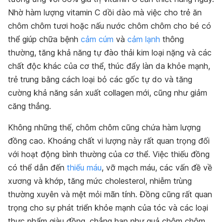
Nhờ hàm lượng vitamin C dồi dào mà việc cho trẻ ăn
chôm chôm tươi hoặc nấu nước chôm chôm cho bé có
thể giúp chữa bệnh
cảm cúm
và
cảm lạnh
thông
thường, tăng khả năng tự đào thải kim loại nặng và các
chất độc khác của cơ thể, thúc đẩy làn da khỏe mạnh,
trẻ trung bằng cách loại bỏ các gốc tự do và tăng
cường khả năng sản xuất collagen mới, cũng như giảm
căng thẳng.
Không những thế, chôm chôm cũng chứa hàm lượng
đồng cao. Khoáng chất vi lượng này rất quan trọng đối
với hoạt động bình thường của cơ thể. Việc thiếu đồng
có thể dẫn đến
thiếu máu
, vỡ mạch máu, các vấn đề về
xương và khớp, tăng mức cholesterol, nhiễm trùng
thường xuyên và mệt mỏi mãn tính. Đồng cũng rất quan
trọng cho sự phát triển khỏe mạnh của tóc và các loại
thực phẩm giàu đồng, chẳng hạn như quả chôm chôm,