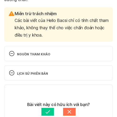
Miễn trừ trách nhiệm
Các bài viết của Hello Bacsi chỉ có tính chất tham
khảo, không thay thế cho việc chẩn đoán hoặc
điều trị y khoa.
NGUỒN THAM KHẢO
Rambutan Fruit: Nutrition Facts, Health Benefits 
and Culinary Uses 
LỊCH SỬ PHIÊN BẢN
https://www.healwithfood.org/nutrition-
facts/rambutan-fruit-health-benefits.php
 Ngày truy 
Phiên bản hiện tại
cập: 13/06/2022
14/06/2022
How To Eat Rambutan – And What It Tastes Like? 
Tác giả: 
Minh Châu Văn
Bài viết này có hữu ích với bạn?
https://www.forkandspoonkitchen.org/how-to-eat-
Tham vấn y khoa: 
Ban Tham vấn Y khoa Hello Bacsi
rambutan-what-tastes-
Cập nhật bởi: 
Lan Quan