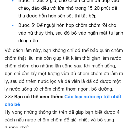
Bước 4: Sau 2 giờ, cho chôm chôm đã ướp vào
chảo, đảo đều với lửa nhỏ trong 15-20 phút để
thu được hỗn hợp sền sệt thì tắt bếp
Bước 5: Để nguội hỗn hợp chôm chôm rồi cho
vào hũ thủy tinh, sau đó bỏ vào ngăn mát tủ lạnh
dùng dần.
Với cách làm này, bạn không chỉ có thể bảo quản chôm
chôm thật lâu, mà còn giúp tiết kiệm thời gian làm nước
chôm chôm cho những lần uống sau. Khi muốn uống,
bạn chỉ cần lấy một lượng vừa đủ chôm chôm đã làm ra
ly, sau đó thêm nước lọc và đá viên là đã có được một
ly nước uống từ chôm chôm thơm ngon, bổ dưỡng.
>>> Bạn có thể xem thêm:
Các loại nước ép tốt nhất
cho bé
Hy vọng những thông tin trên đã giúp bạn biết được 4
cách nấu nước chôm chôm để giải nhiệt và bổ sung
dưỡng chất.