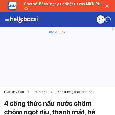
Chat với Bác sĩ ngay 👉 Nhận tư vấn MIỄN PHÍ
👈
Quảng Cáo
Nuôi dạy con
Trẻ đi học
Dinh dưỡng cho trẻ đi học
4 công thức nấu nước chôm
chôm ngọt dịu, thanh mát, bé