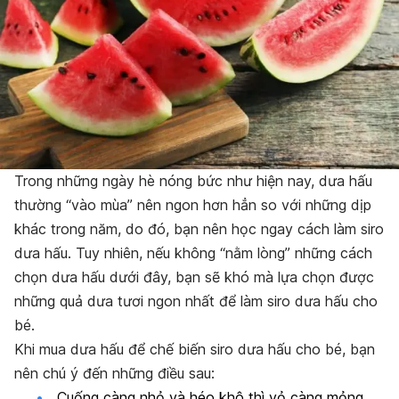
Trong những ngày hè nóng bức như hiện nay, dưa hấu
thường “vào mùa” nên ngon hơn hẳn so với những dịp
khác trong năm, do đó, bạn nên học ngay cách làm siro
dưa hấu. Tuy nhiên, nếu không “nằm lòng” những cách
chọn dưa hấu dưới đây, bạn sẽ khó mà lựa chọn được
những quả dưa tươi ngon nhất để làm
siro dưa hấu cho
bé
.
Khi mua dưa hấu để chế biến siro dưa hấu cho bé, bạn
nên chú ý đến những điều sau:
Cuống càng nhỏ và héo khô thì vỏ càng mỏng,