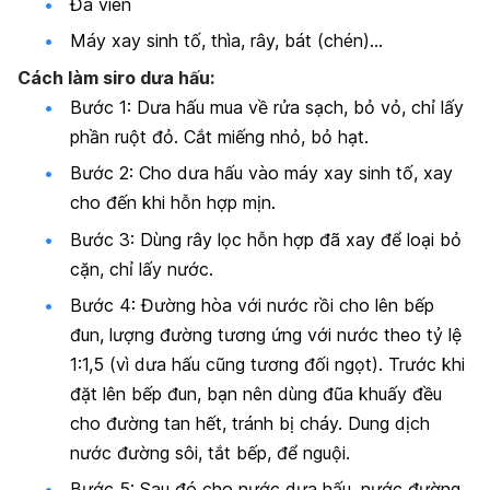
Đá viên
Máy xay sinh tố, thìa, rây, bát (chén)…
Cách làm siro dưa hấu:
Bước 1: Dưa hấu mua về rửa sạch, bỏ vỏ, chỉ lấy
phần ruột đỏ. Cắt miếng nhỏ, bỏ hạt.
Bước 2: Cho dưa hấu vào máy xay sinh tố, xay
cho đến khi hỗn hợp mịn.
Bước 3: Dùng rây lọc hỗn hợp đã xay để loại bỏ
cặn, chỉ lấy nước.
Bước 4: Đường hòa với nước rồi cho lên bếp
đun, lượng đường tương ứng với nước theo tỷ lệ
1:1,5 (vì dưa hấu cũng tương đối ngọt). Trước khi
đặt lên bếp đun, bạn nên dùng đũa khuấy đều
cho đường tan hết, tránh bị cháy. Dung dịch
nước đường sôi, tắt bếp, để nguội.
Bước 5: Sau đó cho nước dưa hấu, nước đường,