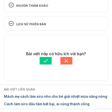
NGUỒN THAM KHẢO
Watermelon 
https://www.betterhealth.vic.gov.au/health/ingredie
LỊCH SỬ PHIÊN BẢN
ntsprofiles/Watermelon  Ngày truy cập: 12/5/2020
Phiên bản hiện tại
Watermelon Syrup  
https://www.watermelon.org/recipes/watermelon-
21/06/2022
syrup/ Ngày truy cập: 12/5/2020
Tác giả: 
Ngân Phạm
Bài viết này có hữu ích với bạn?
Tham vấn y khoa: 
Bác sĩ Nguyễn Thường Hanh
Healthy and delicious, watermelon is a superfood 
Cập nhật bởi: 
Minh Châu Văn
that surprises and delights. 
https://www.watermelon.org/nutrition/ Ngày truy 
cập: 12/5/2020
BÀI VIẾT LIÊN QUAN
WATERMELON SIMPLE SYRUP 
Mách mẹ cách làm siro nho cho bé giải nhiệt mùa nắng nóng
https://www.theanthonykitchen.com/watermelon-
Cách làm siro dâu tằm bất bại, ai cũng thành công
simple-syrup/ Ngày truy cập: 21/06/2022