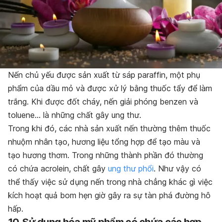
Nến chủ yếu được sản xuất từ sáp paraffin, một phụ
phẩm của dầu mỏ và được xử lý bằng thuốc tẩy để làm
trắng. Khi được đốt cháy, nến giải phóng benzen và
toluene… là những chất gây ung thư.
Trong khi đó, các nhà sản xuất nến thường thêm thuốc
nhuộm nhân tạo, hương liệu tổng hợp để tạo màu và
tạo hương thơm. Trong những thành phần đó thường
có chứa acrolein, chất gây
ung thư phổi
. Như vậy có
thể thấy việc sử dụng nến trong nhà chẳng khác gì việc
kích hoạt quả bom hẹn giờ gây ra sự tàn phá đường hô
hấp.
10. Sử dụng hóa mỹ phẩm có chứa các hợp