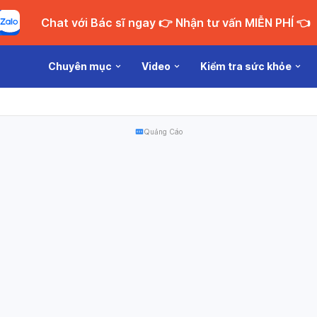
Chat với Bác sĩ ngay 👉 Nhận tư vấn MIỄN PHÍ 👈
Chuyên mục
Video
Kiểm tra sức khỏe
Quảng Cáo