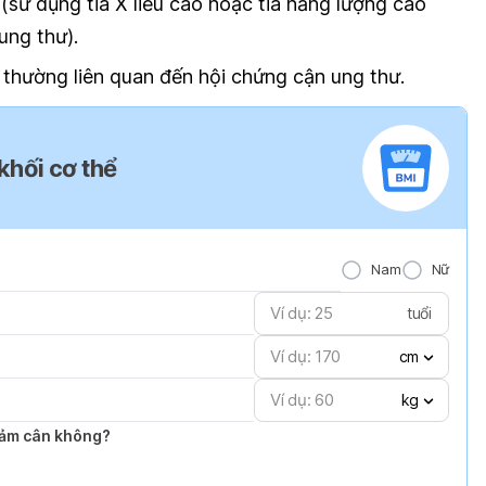
 (sử dụng tia X liều cao hoặc tia năng lượng cao
ung thư).
 thường liên quan đến hội chứng cận ung thư.
 khối cơ thể
Nam
Nữ
tuổi
cm
kg
giảm cân không?