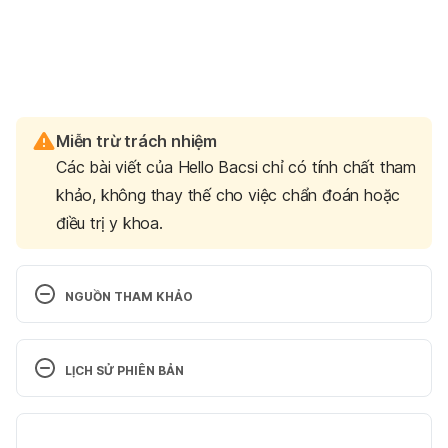
Miễn trừ trách nhiệm
Các bài viết của Hello Bacsi chỉ có tính chất tham
khảo, không thay thế cho việc chẩn đoán hoặc
điều trị y khoa.
NGUỒN THAM KHẢO
Vắc xin phòng viêm gan A Havax (Việt Nam)
LỊCH SỬ PHIÊN BẢN
https://bvnguyentriphuong.com.vn/vac-xin/vac-xin-
phong-viem-gan-a-havax-viet-nam-1644820662 
Phiên bản hiện tại
Ngày truy cập: 16/4/2026