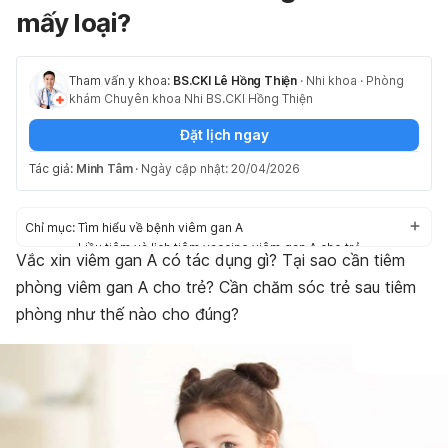
mấy loại?
Tham vấn y khoa:
BS.CKI Lê Hồng Thiện
·
Nhi khoa
·
Phòng
khám Chuyên khoa Nhi BS.CKI Hồng Thiện
Đặt lịch ngay
Tác giả:
Minh Tâm
·
Ngày cập nhật: 20/04/2026
Chỉ mục:
Tìm hiểu về bệnh viêm gan A
Liều tiêm và lịch tiêm vaccine viêm gan A cho trẻ
Vắc xin viêm gan A có tác dụng gì? Tại sao cần tiêm
Tác dụng phụ khi tiêm phòng viêm gan A, khi nào trẻ không
phòng viêm gan A cho trẻ? Cần chăm sóc trẻ sau tiêm
nên tiêm?
Chăm sóc sau chủng ngừa vắc xin viêm gan A
phòng như thế nào cho đúng?