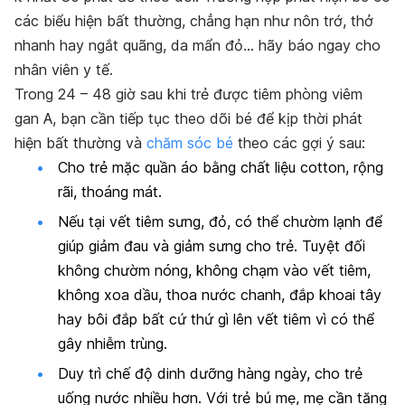
các biểu hiện bất thường, chẳng hạn như nôn trớ, thở
nhanh hay ngắt quãng, da mẩn đỏ… hãy báo ngay cho
nhân viên y tế.
Trong 24 – 48 giờ sau khi trẻ được tiêm phòng viêm
gan A, bạn cần tiếp tục theo dõi bé để kịp thời phát
hiện bất thường và
chăm sóc bé
theo các gợi ý sau:
Cho trẻ mặc quần áo bằng chất liệu cotton, rộng
rãi, thoáng mát.
Nếu tại vết tiêm sưng, đỏ, có thể chườm lạnh để
giúp giảm đau và giảm sưng cho trẻ. Tuyệt đối
không chườm nóng, không chạm vào vết tiêm,
không xoa dầu, thoa nước chanh, đắp khoai tây
hay bôi đắp bất cứ thứ gì lên vết tiêm vì có thể
gây nhiễm trùng.
Duy trì chế độ dinh dưỡng hàng ngày, cho trẻ
uống nước nhiều hơn. Với trẻ bú mẹ, mẹ cần tăng