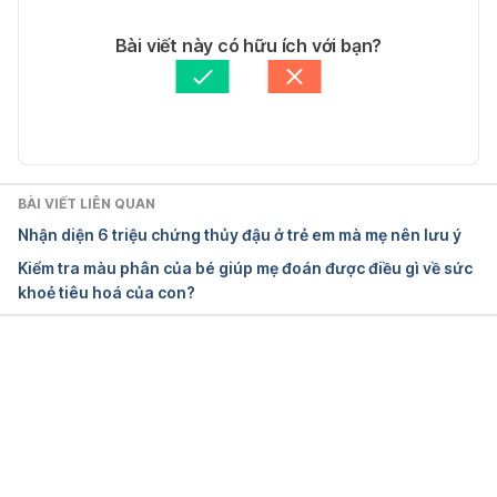
20/04/2026
Hepatitis A Vaccines
Tác giả: 
Minh Tâm
Bài viết này có hữu ích với bạn?
Tham vấn y khoa: 
BS.CKI Lê Hồng Thiện
https://www.cdc.gov/vaccinesafety/vaccines/hepa
Cập nhật bởi: 
Trương Phương Đài
titis-a-vaccine.html
Ngày truy cập: 16/4/2026
BÀI VIẾT LIÊN QUAN
Hepatitis A Vaccine 
Nhận diện 6 triệu chứng thủy đậu ở trẻ em mà mẹ nên lưu ý
https://www.ncbi.nlm.nih.gov/books/NBK554604/
Kiểm tra màu phân của bé giúp mẹ đoán được điều gì về sức
khoẻ tiêu hoá của con?
Ngày truy cập: 16/4/2026
Your Child’s Immunizations: Hepatitis A Vaccine 
(HepA) 
https://kidshealth.org/en/parents/hepa-
Đang tải....
vaccine.html
 Ngày truy cập: 16/4/2026
Hepatitis A 
https://www.nhs.uk/conditions/hepatitis-a/
 Ngày 