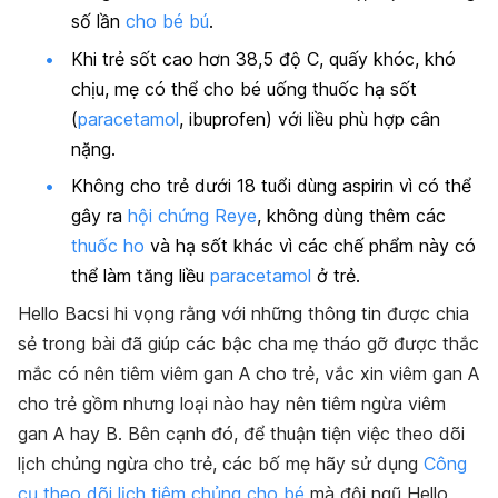
số lần
cho bé bú
.
Khi trẻ sốt cao hơn 38,5 độ C, quấy khóc, khó
chịu, mẹ có thể cho bé uống thuốc hạ sốt
(
paracetamol
, ibuprofen) với liều phù hợp cân
nặng.
Không cho trẻ dưới 18 tuổi dùng aspirin vì có thể
gây ra
hội chứng Reye
, không dùng thêm các
thuốc ho
và hạ sốt khác vì các chế phẩm này có
thể làm tăng liều
paracetamol
ở trẻ.
Hello Bacsi hi vọng rằng với những thông tin được chia
sẻ trong bài đã giúp các bậc cha mẹ tháo gỡ được thắc
mắc có nên tiêm viêm gan A cho trẻ, vắc xin viêm gan A
cho trẻ gồm nhưng loại nào hay nên tiêm ngừa viêm
gan A hay B. Bên cạnh đó, để thuận tiện việc theo dõi
lịch chủng ngừa cho trẻ, các bố mẹ hãy sử dụng
Công
cụ theo dõi lịch tiêm chủng cho bé
mà đội ngũ Hello