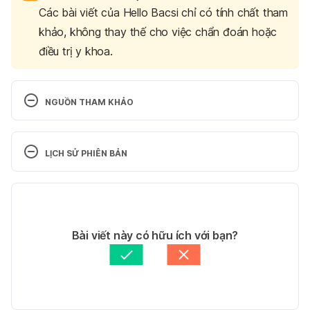
Các bài viết của Hello Bacsi chỉ có tính chất tham
khảo, không thay thế cho việc chẩn đoán hoặc
điều trị y khoa.
NGUỒN THAM KHẢO
Mumps https://www.who.int/teams/health-product-
policy-and-standards/standards-and-
LỊCH SỬ PHIÊN BẢN
specifications/norms-and-standards/vaccine-
standardization/mumps Ngày truy cập: 09/04/2025
Phiên bản hiện tại
About Mumps 
15/04/2025
https://www.cdc.gov/mumps/about/index.html 
Tác giả: 
Minh Châu Văn
Bài viết này có hữu ích với bạn?
Ngày truy cập: 09/04/2025
Thông tin kiểm chứng bởi:
Ban biên tập Hello Bacsi
Cập nhật bởi: 
Minh Châu Văn
Mumps 
https://my.clevelandclinic.org/health/diseases/1500