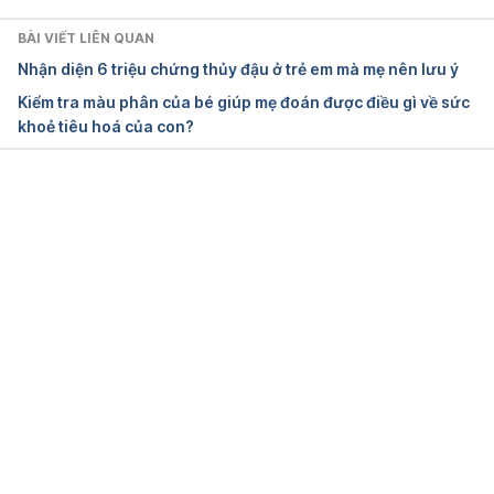
7-mumps Ngày truy cập: 09/04/2025
BÀI VIẾT LIÊN QUAN
Mumps https://www.nhs.uk/conditions/mumps/ 
Nhận diện 6 triệu chứng thủy đậu ở trẻ em mà mẹ nên lưu ý
Ngày truy cập: 09/04/2025
Kiểm tra màu phân của bé giúp mẹ đoán được điều gì về sức
khoẻ tiêu hoá của con?
Mumps 
https://www.ncbi.nlm.nih.gov/books/NBK534785/ 
Ngày truy cập: 09/04/2025
Đang tải....
Mumps 
https://www.childrenshospital.org/conditions/mump
s Ngày truy cập: 09/04/2025