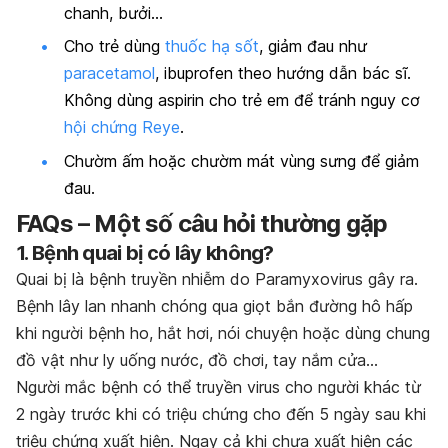
chanh, bưởi…
Cho trẻ dùng
thuốc hạ sốt
, giảm đau như
paracetamol
, ibuprofen theo hướng dẫn bác sĩ.
Không dùng aspirin cho trẻ em để tránh nguy cơ
hội chứng Reye
.
Chườm ấm hoặc chườm mát vùng sưng để giảm
đau.
FAQs – Một số câu hỏi thường gặp
1. Bệnh quai bị có lây không?
Quai bị là bệnh truyền nhiễm do
Paramyxovirus
gây ra.
Bệnh lây lan nhanh chóng qua giọt bắn đường hô hấp
khi người bệnh ho, hắt hơi, nói chuyện hoặc dùng chung
đồ vật như ly uống nước, đồ chơi, tay nắm cửa…
Người mắc bệnh có thể truyền virus cho người khác từ
2 ngày trước khi có triệu chứng cho đến 5 ngày sau khi
triệu chứng xuất hiện. Ngay cả khi chưa xuất hiện các