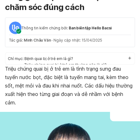
chăm sóc đúng cách
Thông tin kiểm chứng bởi:
Ban biên tập Hello Bacsi
Tác giả:
Minh Châu Văn
·
Ngày cập nhật: 15/04/2025
Chỉ mục:
Bệnh quai bị ở trẻ em là gì?
Triệu chứng quai bị ở trẻ em thường gặp là gì?
Triệu chứng quai bị ở trẻ em là tình trạng sưng đau
Triệu chứng quai bị ở trẻ em qua từng giai đoạn
tuyến nước bọt, đặc biệt là tuyến mang tai, kèm theo
Các biến chứng quai bị ở trẻ em
Cách chăm sóc trẻ bị bệnh quai bị
sốt, mệt mỏi và đau khi nhai nuốt. Các dấu hiệu thường
FAQs - Một số câu hỏi thường gặp
xuất hiện theo từng giai đoạn và dễ nhầm với bệnh
Kết luận
cảm.