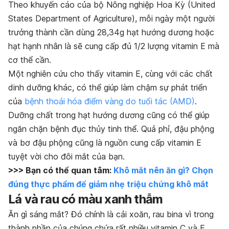
Theo khuyến cáo của bộ Nông nghiệp Hoa Kỳ (United
States Department of Agriculture), mỗi ngày một người
trưởng thành cần dùng 28,34g hạt hướng dương hoặc
hạt hạnh nhân là sẽ cung cấp đủ 1/2 lượng vitamin E mà
cơ thể cần.
Một nghiên cứu cho thấy vitamin E, cùng với các chất
dinh dưỡng khác, có thể giúp làm chậm sự phát triển
của
bệnh thoái hóa điểm vàng do tuổi tác (AMD)
.
Dưỡng chất trong hạt hướng dương cũng có thể giúp
ngăn chặn bệnh đục thủy tinh thể. Quả phỉ, đậu phộng
và bơ đậu phộng cũng là nguồn cung cấp vitamin E
tuyệt vời cho đôi mắt của bạn.
>>> Bạn có thể quan tâm:
Khô mắt nên ăn gì? Chọn
đúng thực phẩm để giảm nhẹ triệu chứng khô mắt
Lá và rau có màu xanh thẫm
Ăn gì sáng mắt? Đó chính là cải xoăn, rau bina vì trong
thành phần của chúng chứa rất nhiều vitamin C và E.