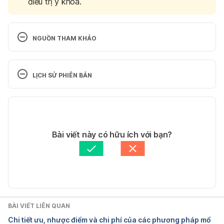
điều trị y khoa.
NGUỒN THAM KHẢO
36 Fabulous Foods to Boost Eye Health
LỊCH SỬ PHIÊN BẢN
https://www.aao.org/eye-health/tips-
prevention/fabulous-foods-your-eyes
Phiên bản hiện tại
Ngày truy cập: 26/9/2021
23/10/2023
Tác giả: 
Phương Quỳnh
Bài viết này có hữu ích với bạn?
Look to Fruits and Vegetables for Good Eye 
Tham vấn y khoa: 
Bác sĩ Lê Thị Mỹ Duyên
Health
Cập nhật bởi: 
Lương Lan
https://www.health.ny.gov/publications/0911/
Ngày truy cập: 26/9/2021
BÀI VIẾT LIÊN QUAN
Chi tiết ưu, nhược điểm và chi phí của các phương pháp mổ