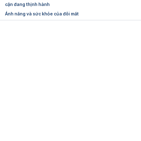
Top foods to help protect your vision
cận đang thịnh hành
Ánh nắng và sức khỏe của đôi mắt
https://www.health.harvard.edu/staying-
healthy/top-foods-to-help-protect-your-vision
Ngày truy cập: 26/9/2021
Đang tải....
The 10 Best Superfoods for Your Eyes
https://www.aarp.org/health/conditions-
treatments/info-2019/superfoods-for-eyes.html
Ngày truy cập: 26/9/2021
Foods For Healthy Eye
http://www.myhealth.gov.my/en/foods-for-healthy-
eye/