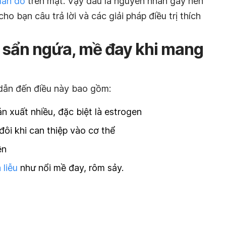
mẩn đỏ
trên mặt. Vậy đâu là nguyên nhân gây nên
cho bạn câu trả lời và các giải pháp điều trị thích
 sẩn ngứa, mề đay khi mang
dẫn đến điều này bao gồm:
 xuất nhiều, đặc biệt là estrogen
đôi khi can thiệp vào cơ thể
ền
 liễu
như nổi mề đay, rôm sảy.