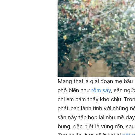
Mang thai là giai đoạn mẹ bầu p
phổ biến như
rôm sảy
, sẩn ng
chị em cảm thấy khó chịu. Tro
phát ban lành tính với những n
sần này tập hợp lại như mề đay
bụng, đặc biệt là vùng rốn, sa