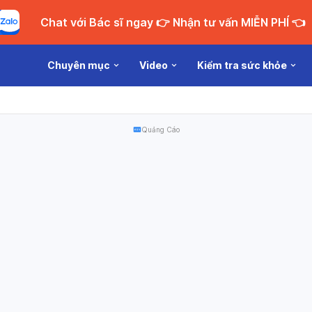
Chat với Bác sĩ ngay 👉 Nhận tư vấn MIỄN PHÍ 👈
Chuyên mục
Video
Kiểm tra sức khỏe
Quảng Cáo