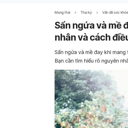
Mang thai
Thai kỳ
Vấn đề sức khỏe
Sẩn ngứa và mề đ
nhân và cách điều
Sẩn ngứa và mề đay khi mang t
Bạn cần tìm hiểu rõ nguyên nhâ