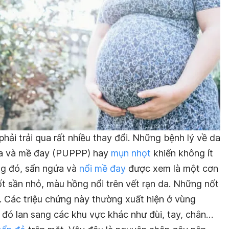
hải trải qua rất nhiều thay đổi. Những bệnh lý về da
ứa và mề đay (PUPPP) hay
mụn nhọt
khiến không ít
ng đó, sẩn ngứa và
nổi mề đay
được xem là một cơn
ốt sần nhỏ, màu hồng nổi trên vết rạn da. Những nốt
. Các triệu chứng này thường xuất hiện ở vùng
u đó lan sang các khu vực khác như đùi, tay, chân…