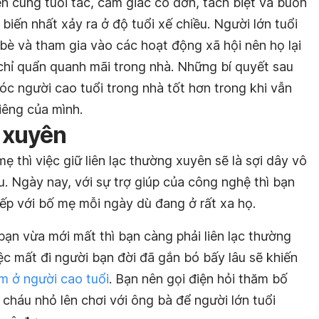
n cùng tuổi tác, cảm giác cô đơn, tách biệt và buồn
biến nhất xảy ra ở độ tuổi xế chiều. Người lớn tuổi
n bè và tham gia vào các hoạt động xã hội nên họ lại
chỉ quẩn quanh mãi trong nhà. Những
bí quyết sau
óc người cao tuổi trong nhà tốt hơn trong khi vẫn
iêng của mình.
g xuyên
 thì việc giữ liên lạc thường xuyên sẽ là sợi dây vô
u. Ngày nay, với sự trợ giúp của công nghệ thì bạn
iếp với bố mẹ mỗi ngày dù đang ở rất xa họ.
ạn vừa mới mất thì bạn càng phải liên lạc thường
iệc mất đi người bạn đời đã gắn bó bấy lâu sẽ khiến
m ở người cao tuổi
. Bạn nên gọi điện hỏi thăm bố
cháu nhỏ lên chơi với ông bà để người lớn tuổi