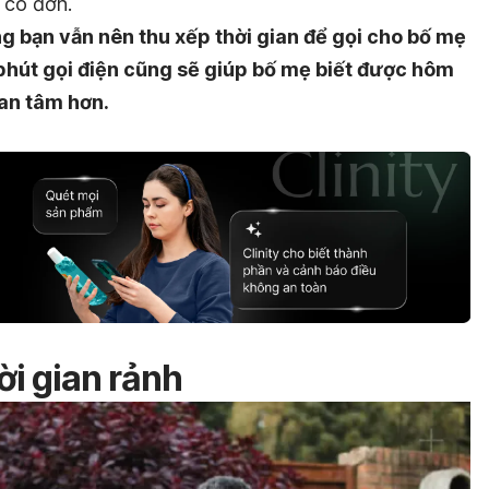
 cô đơn.
ng bạn vẫn nên thu xếp thời gian để gọi cho bố mẹ
0 phút gọi điện cũng sẽ giúp bố mẹ biết được hôm
an tâm hơn.
ời gian rảnh