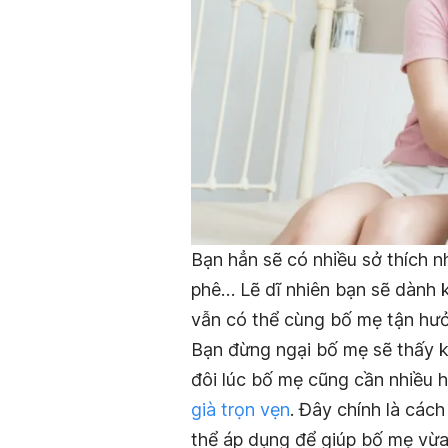
Bạn hẳn sẽ có nhiều sở thích 
phê… Lẽ dĩ nhiên bạn sẽ dành 
vẫn có thể cùng bố mẹ tận hưở
Bạn đừng ngại bố mẹ sẽ thấy kh
đôi lúc bố mẹ cũng cần nhiều 
già trọn vẹn
. Đây chính là các
thể áp dụng để giúp bố mẹ vừa