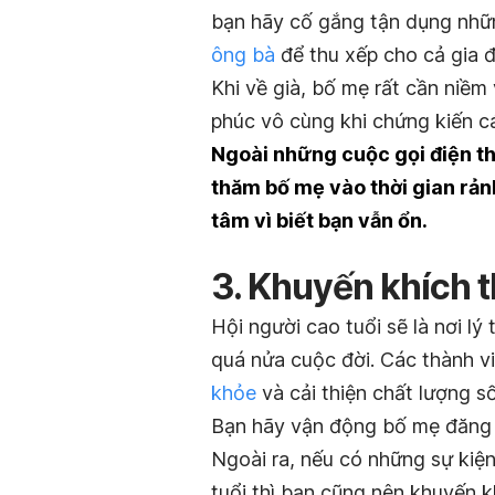
bạn hãy cố gắng tận dụng nhữn
ông bà
để thu xếp cho cả gia 
Khi về già, bố mẹ rất cần niềm
phúc vô cùng khi chứng kiến cá
Ngoài những cuộc gọi điện th
thăm bố mẹ vào thời gian rản
tâm vì biết bạn vẫn ổn.
3. Khuyến khích t
Hội người cao tuổi sẽ là nơi l
quá nửa cuộc đời. Các thành v
khỏe
và cải thiện chất lượng s
Bạn hãy vận động bố mẹ đăng k
Ngoài ra, nếu có những sự kiệ
tuổi thì bạn cũng nên khuyến k