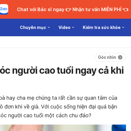
Chat với Bác sĩ ngay 👉 Nhận tư vấn MIỄN PHÍ 👈
Chuyên mục
Video
Kiểm tra sức khỏe
Góc nhìn
óc người cao tuổi ngay cả khi
bà hay cha mẹ chúng ta rất cần sự quan tâm của
 đơn khi về già. Với cuộc sống hiện đại quá bận
sóc người cao tuổi một cách chu đáo?