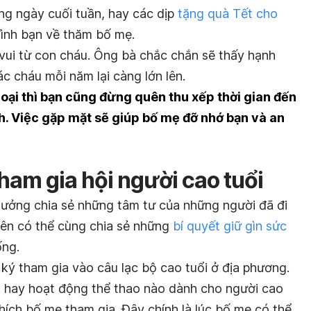
g ngày cuối tuần, hay các dịp
tặng quà Tết cho
đình bạn về thăm bố mẹ.
 vui từ con cháu. Ông bà chắc chắn sẽ thấy hạnh
c cháu mỗi năm lại càng lớn lên.
oại thì bạn cũng đừng quên thu xếp thời gian đến
h. Việc gặp mặt sẽ giúp bố mẹ đỡ nhớ bạn và an
ham gia hội người cao tuổi
ý tưởng chia sẻ những tâm tư của những người đã đi
iên có thể cùng chia sẻ những
bí quyết giữ gìn sức
ống.
ý tham gia vào câu lạc bộ cao tuổi ở địa phương.
n hay hoạt động thể thao nào dành cho người cao
hích bố mẹ tham gia. Đây chính là lúc bố mẹ có thể