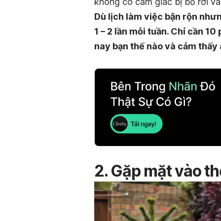
không có cảm giác bị bỏ rơi và
Dù lịch làm việc bận rộn như
1 – 2 lần mỗi tuần. Chỉ cần 1
nay bạn thế nào và cảm thấy 
2. Gặp mặt vào th