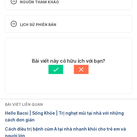
NGUỒN THAM KHẢO
Prednisone and 
Asthma. https://www.webmd.com/asthma/guide/pr
LỊCH SỬ PHIÊN BẢN
ednisone-asthma#. Ngày truy cập 18/01/2018.
Phiên bản hiện tại
Prednisone for 
asthma. https://www.healthline.com/health/prednis
03/08/2020
one-for-asthma#bottom-line. Ngày truy cập 
Tác giả: 
Huệ Trang
Bài viết này có hữu ích với bạn?
18/01/2018.
Tham vấn y khoa: 
Bác sĩ Nguyễn Thường Hanh
Cập nhật bởi: 
Bác sĩ Nguyễn Thường Hanh
Prednisone as asthma 
treatment. https://www.everydayhealth.com/asthm
a/prednisone-as-asthma-treatment.aspx. Ngày truy 
cập 18/01/2018.
BÀI VIẾT LIÊN QUAN
Hello Bacsi | Sống Khỏe | Trị nghẹt mũi tại nhà với những
cách đơn giản
Cách điều trị bệnh cúm A tại nhà nhanh khỏi cho trẻ em và
người lớn