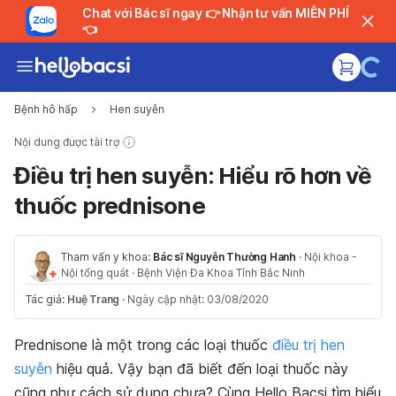
Chat với Bác sĩ ngay 👉 Nhận tư vấn MIỄN PHÍ
👈
Bệnh hô hấp
Hen suyễn
Nội dung được tài trợ
Điều trị hen suyễn: Hiểu rõ hơn về
thuốc prednisone
Tham vấn y khoa:
Bác sĩ Nguyễn Thường Hanh
·
Nội khoa -
Nội tổng quát
·
Bệnh Viện Đa Khoa Tỉnh Bắc Ninh
Tác giả:
Huệ Trang
·
Ngày cập nhật: 03/08/2020
Prednisone là một trong các loại thuốc
điều trị hen
suyễn
hiệu quả. Vậy bạn đã biết đến loại thuốc này
cũng như cách sử dụng chưa? Cùng Hello Bacsi tìm hiểu