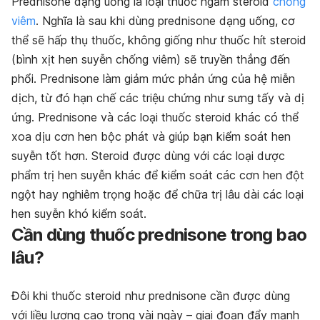
Prednisone dạng uống là loại thuốc ngấm steroid
chống
viêm
. Nghĩa là sau khi dùng prednisone dạng uống, cơ
thể sẽ hấp thụ thuốc, không giống như thuốc hít steroid
(bình xịt hen suyễn chống viêm) sẽ truyền thẳng đến
phổi. Prednisone làm giảm mức phản ứng của hệ miễn
dịch, từ đó hạn chế các triệu chứng như sưng tấy và dị
ứng. Prednisone và các loại thuốc steroid khác có thể
xoa dịu cơn hen bộc phát và giúp bạn kiểm soát hen
suyễn tốt hơn. Steroid được dùng với các loại dược
phẩm trị hen suyễn khác để kiểm soát các cơn hen đột
ngột hay nghiêm trọng hoặc để chữa trị lâu dài các loại
hen suyễn khó kiểm soát.
Cần dùng thuốc prednisone trong bao
lâu?
Đôi khi thuốc steroid như prednisone cần được dùng
với liều lượng cao trong vài ngày – giai đoạn đẩy mạnh