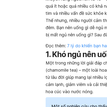
quá ít hoặc quá nhiều có khả 
tim và nhiều vấn đề sức khỏe k
Thế nhưng, nhiều người cảm th
đêm. Bạn nên uống gì dễ ngủ 
bị mất ngủ nên uống gì? Sau đâ
Đọc thêm:
7 lý do khiến bạn h
1. Khó ngủ nên uố
Một trong những lời giải đáp c
(chamomile tea) – một loài ho
từ lâu đời giúp mang lại nhiều
cảm lạnh, giảm viêm và cải th
hoa cúc vào nước nóng.
Một số nghiên cứu cho thấy 