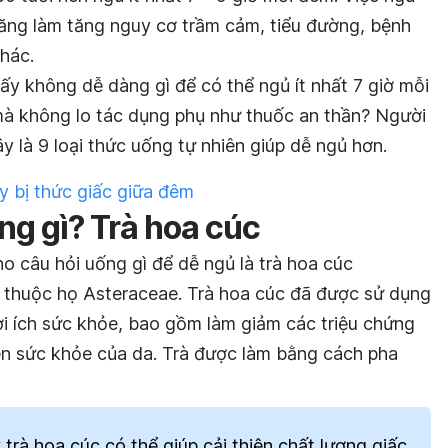
năng làm tăng nguy cơ trầm cảm, tiểu đường, bệnh
hác.
ấy không dễ dàng gì để có thể ngủ ít nhất 7 giờ mỗi
mà không lo tác dụng phụ như thuốc an thần? Người
y là 9 loại thức uống tự nhiên giúp dễ ngủ hơn.
ay bị thức giấc giữa đêm
ng gì? Trà hoa cúc
ho câu hỏi uống gì để dễ ngủ là trà hoa cúc
a thuộc họ Asteraceae. Trà hoa cúc đã được sử dụng
 lợi ích sức khỏe, bao gồm làm giảm các triệu chứng
iện sức khỏe của da. Trà được làm bằng cách pha
trà hoa cúc có thể giúp cải thiện chất lượng giấc