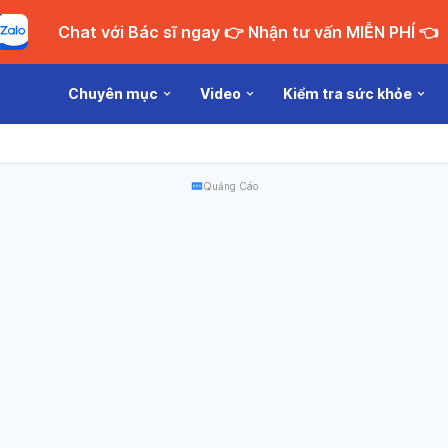
Chat với Bác sĩ ngay 👉 Nhận tư vấn MIỄN PHÍ 👈
Chuyên mục
Video
Kiểm tra sức khỏe
Quảng Cáo