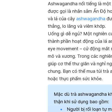
Ashwagandha nổi tiếng là một l
được gọi là nhân sâm Ấn Độ hoặ
và lá của cây
ashwagandha
đượ
thẳng, lo lắng và viêm khớp.
Uống gì dễ ngủ? Một nghiên cứu
thành phần hoạt động của lá a
eye movement – cử động mắt nh
mô và xương. Trong các nghiê
giúp cơ thể thư giãn và nghỉ ng
chung. Bạn có thể mua túi trà
hoặc thực phẩm sức khỏe.
Mặc dù trà ashwagandha kh
thận khi sử dụng bao gồm:
Người bị rối loạn tự m