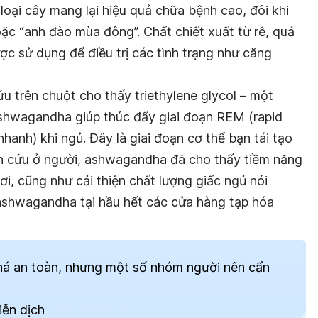
oại cây mang lại hiệu quả chữa bệnh cao, đôi khi
c “anh đào mùa đông”. Chất chiết xuất từ ​​rễ, quả
c sử dụng để điều trị các tình trạng như căng
 trên chuột cho thấy triethylene glycol – một
shwagandha giúp thúc đẩy giai đoạn REM (rapid
anh) khi ngủ. Đây là giai đoạn cơ thể bạn tái tạo
n cứu ở người, ashwagandha đã cho thấy tiềm năng
ơi, cũng như cải thiện chất lượng giấc ngủ nói
 ashwagandha tại hầu hết các cửa hàng tạp hóa
á an toàn, nhưng một số nhóm người nên cẩn
iễn dịch