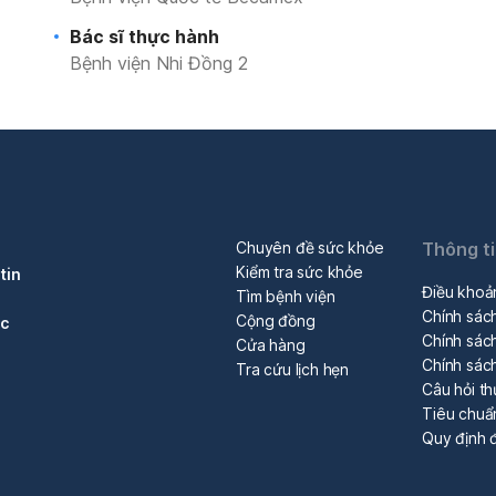
Bác sĩ thực hành
Bệnh viện Nhi Đồng 2
Chuyên đề sức khỏe
Thông t
Kiểm tra sức khỏe
tin
Điều khoả
Tìm bệnh viện
Chính sác
Cộng đồng
óc
Chính sách
Cửa hàng
Chính sác
Tra cứu lịch hẹn
Câu hỏi t
Tiêu chuẩ
Quy định đ