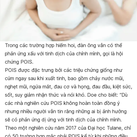
Trong các trường hợp hiếm hoi, đàn ông vẫn có thể
phản ứng xấu với tinh dịch của chính mình, gọi là hội
chứng POIS.
POIS được đặc trưng bởi các triệu chứng giống như
cúm ngay sau khi xuất tinh, bao gồm chảy nước mũi,
nghẹt mũi, ngứa mắt, đau cơ và họng, đau đầu, kiệt sức,
sốt, suy giảm nhận thức và nói khó. Doe cho biết: “Dù
các nhà nghiên cứu POIS không hoàn toàn đồng ý
nhưng nhiều người vẫn tin rằng những ai bị ảnh hưởng
sẽ có phản ứng dị ứng với tinh dịch của chính mình.
Theo một nghiên cứu năm 2017 của Đại học Tulane, chỉ
có 50 trường hợp mắc phải POIS kể từ khi những điều