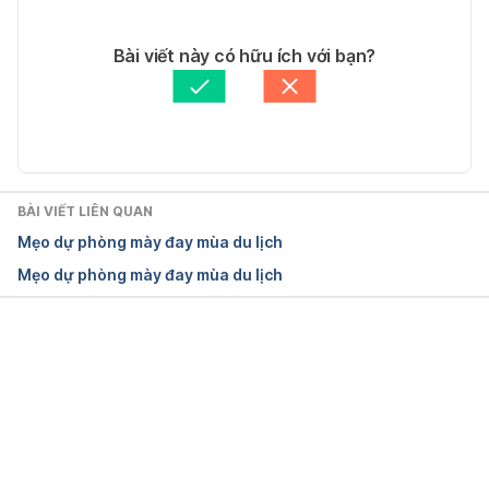
5570079/Could-allergic-sex-Experts-reveal-seven-
13/04/2018
signs-look-for.html
Tác giả: 
Diễm Hà
Bài viết này có hữu ích với bạn?
Tham vấn y khoa: 
Bác sĩ Nguyễn Thường Hanh
Ngày truy cập 04.04.2018
Cập nhật bởi: 
Bác sĩ Nguyễn Thường Hanh
Are Allergies Ruining Your Sex Life?
https://www.webmd.com/allergies/features/sex-
BÀI VIẾT LIÊN QUAN
and-allergies#1
Mẹo dự phòng mày đay mùa du lịch
Mẹo dự phòng mày đay mùa du lịch
Ngày truy cập 04.04.2018
Đang tải....