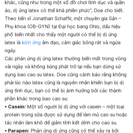
khác, cũng như trong một số đồ chơi tình dục và quần
áo, dị ứng latex có thể khá phiền phức”, Doe cho biết.
Theo tiến sĩ Jonathan Schaffir, một chuyên gia Sản –
Phụ khoa (OB-GYN) tại Đại học bang Ohio, dấu hiệu
phổ biến nhất cho thấy một người có thể bị dị ứng
latex là
kích ứng
âm đạo, cảm giác bỏng rát và ngứa
ngáy.
Các phản ứng dị ứng latex thường biến mất trong vòng
vài ngày và không bùng phát trở lại nếu bạn dừng sử
dụng bao cao su latex. Doe cũng cảnh báo rằng không
phải lúc nào latex cũng là nguyên nhân khiến bạn bị dị
ứng tình dục, bạn có thể bị ảnh hưởng bởi các thành
phần khác trong bao cao su:
• Casein:
Một số người bị dị ứng với casein – một loại
protein trong sữa được sử dụng để làm mủ cao su hoặc
tác nhân làm khô để giảm tính kết dính cho cao su.
• Parapen:
Phản ứng dị ứng cũng có thể xảy ra bởi