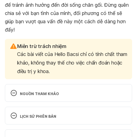
để tránh ảnh hưởng đến đời sống chăn gối. Đừng quên
chia sẻ với bạn tình của mình, đối phương có thể sẽ
giúp bạn vượt qua vấn đề này một cách dễ dàng hơn
đấy!
Miễn trừ trách nhiệm
Các bài viết của Hello Bacsi chỉ có tính chất tham
khảo, không thay thế cho việc chẩn đoán hoặc
điều trị y khoa.
NGUỒN THAM KHẢO
Could you be allergic to sex? From dizziness to 
burning – experts reveal the seven signs to look 
LỊCH SỬ PHIÊN BẢN
for
Phiên bản hiện tại
http://www.dailymail.co.uk/health/article-