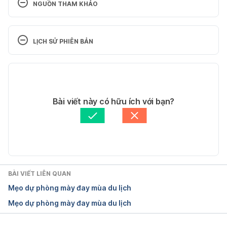
NGUỒN THAM KHẢO
12 natural ways to defeat 
allergies. https://www.webmd.com/allergies/allergy-
LỊCH SỬ PHIÊN BẢN
education-17/slideshow-natural-relief. Ngày truy 
cập 15/01/2018.
Phiên bản hiện tại
Natural treatments for allergies. 
26/05/2025
https://www.webmd.com/allergies/features/relieve-
Tác giả: 
Phương Hồ
Bài viết này có hữu ích với bạn?
allergies-natural-way#1. Ngày truy cập 15/01/2018.
Tham vấn y khoa: 
Bác sĩ Nguyễn Thường Hanh
Cập nhật bởi: 
Dang Tran
BÀI VIẾT LIÊN QUAN
Mẹo dự phòng mày đay mùa du lịch
Mẹo dự phòng mày đay mùa du lịch