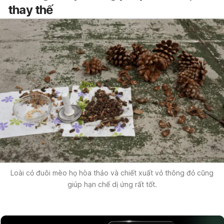
thay thế
Loài cỏ đuôi mèo họ hòa thảo và chiết xuất vỏ thông đỏ cũng
giúp hạn chế dị ứng rất tốt.