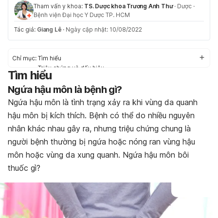
Tham vấn y khoa:
TS. Dược khoa Trương Anh Thư
·
Dược
·
Bệnh viện Đại học Y Dược TP. HCM
Tác giả:
Giang Lê
·
Ngày cập nhật: 10/08/2022
Chỉ mục:
Tìm hiểu
Triệu chứng và dấu hiệu
Tìm hiểu
Nguyên nhân
Ngứa hậu môn là bệnh gì?
Nguy cơ
Điều trị
Ngứa hậu môn là tình trạng xảy ra khi vùng da quanh
Phong cách sống và thói quen sinh hoạt
hậu môn bị kích thích. Bệnh có thể do nhiều nguyên
nhân khác nhau gây ra, nhưng triệu chứng chung là
người bệnh thường bị ngứa hoặc nóng ran vùng hậu
môn hoặc vùng da xung quanh. Ngứa hậu môn bôi
thuốc gì?