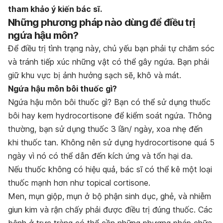
tham khảo ý kiến bác sĩ.
Những phương pháp nào dùng để điều trị
ngứa hậu môn?
Để điều trị tình trạng này, chủ yếu bạn phải tự chăm sóc
và tránh tiếp xúc những vật có thể gây ngứa. Bạn phải
giữ khu vực bị ảnh hưởng sạch sẽ, khô và mát.
Ngứa hậu môn bôi thuốc gì?
Ngứa hậu môn bôi thuốc gì? Bạn có thể sử dụng thuốc
bôi hay kem hydrocortisone để kiểm soát ngứa. Thông
thường, bạn sử dụng thuốc 3 lần/ ngày, xoa nhẹ đến
khi thuốc tan. Không nên sử dụng hydrocortisone quá 5
ngày vì nó có thể dẫn đến kích ứng và tổn hại da.
Nếu thuốc không có hiệu quả, bác sĩ có thể kê một loại
thuốc mạnh hơn như topical cortisone.
Men, mụn giộp, mụn ở bộ phận sinh dục, ghẻ, và nhiễm
giun kim và rận chấy phải được điều trị đúng thuốc. Các
bệnh ở trực tràng có thể cần những phương pháp chữa