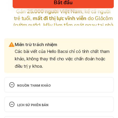
Miễn trừ trách nhiệm
Các bài viết của Hello Bacsi chỉ có tính chất tham
khảo, không thay thế cho việc chẩn đoán hoặc
điều trị y khoa.
NGUỒN THAM KHẢO
Ferri, Fred. Ferri’s Netter Patient 
Advisor
. Philadelphia, PA: Saunders / Elsevier, 2012. 
LỊCH SỬ PHIÊN BẢN
Bản in. Trang 331
Phiên bản hiện tại