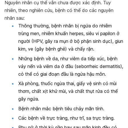
Nguyên nhân cụ thể vẫn chưa được xác định. Tuy
nhiên, theo nghiên cứu, bệnh có thể do các nguyên
nhân sau:
Thông thường, bệnh nhân bị ngứa do nhiễm
trùng men, nhiễm khuẩn herpes, siêu vi papilon ở
người (HPV, gây ra mụn ở bộ phận sinh dục), giun
kim, ve (gây bệnh ghẻ) và chấy rận.
Những bệnh về da, như viêm da tiếp xúc, bệnh
vảy nến và viêm da ở đầu (
seborrheic dermatitis
),
có thể có giai đoạn đầu là ngứa hậu môn.
Xà phòng, thuốc ngừa thai, giấy vệ sinh có mùi
thơm, chất xịt khử mùi, và chất thụt rửa có thể
gây ngứa.
Bệnh nhân mắc bệnh tiêu chảy mãn tính.
Các bệnh về trực tràng, như trĩ, sa trực tràng.
Phụ nữ ở thời kỳ gần hay sau mãn kinh đều có