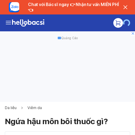
Chat với Bác sĩ ngay 👉 Nhận tư vấn MIỄN PHÍ
👈
Quảng Cáo
Da liễu
Viêm da
Ngứa hậu môn bôi thuốc gì?