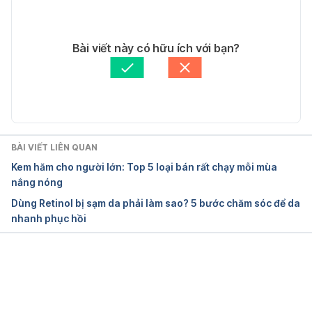
The Merck manual home health handbook. 
Whitehouse Station, NJ, Merck Research 
10/08/2022
Laboratories.
Tác giả: 
Giang Lê
Bài viết này có hữu ích với bạn?
Tham vấn y khoa: 
TS. Dược khoa Trương Anh Thư
Porter, R. S., Kaplan, J. L., Homeier, B. P., & Albert, 
Cập nhật bởi: 
Trần Thùy Linh
R. K. (2009).
Bản in. Trang 183
BÀI VIẾT LIÊN QUAN
Anal itching.
Kem hăm cho người lớn: Top 5 loại bán rất chạy mỗi mùa
nắng nóng
http://www.mayoclinic.org/diseases-
Dùng Retinol bị sạm da phải làm sao? 5 bước chăm sóc để da
conditions/anal-itching/basics/definition/con-
nhanh phục hồi
20023539.
Ngày truy cập 11/06/2019
Đang tải....
Anal Itching (Pruritus Ani)