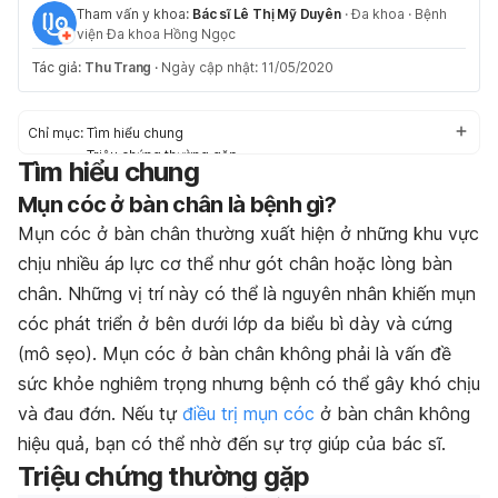
Tham vấn y khoa:
Bác sĩ Lê Thị Mỹ Duyên
·
Đa khoa
·
Bệnh
viện Đa khoa Hồng Ngọc
Tác giả:
Thu Trang
·
Ngày cập nhật: 11/05/2020
Chỉ mục:
Tìm hiểu chung
Triệu chứng thường gặp
Tìm hiểu chung
Nguyên nhân gây bệnh
Mụn cóc ở bàn chân là bệnh gì?
Nguy cơ mắc phải
Điều trị hiệu quả
Mụn cóc ở bàn chân thường xuất hiện ở những khu vực
Chế độ sinh hoạt phù hợp
chịu nhiều áp lực cơ thể như gót chân hoặc lòng bàn
chân. Những vị trí này có thể là nguyên nhân khiến mụn
cóc phát triển ở bên dưới lớp da biểu bì dày và cứng
(mô sẹo). Mụn cóc ở bàn chân không phải là vấn đề
sức khỏe nghiêm trọng nhưng bệnh có thể gây khó chịu
và đau đớn. Nếu tự
điều trị mụn cóc
ở bàn chân không
hiệu quả, bạn có thể nhờ đến sự trợ giúp của bác sĩ.
Triệu chứng thường gặp