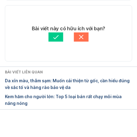
Phiên bản hiện tại
Warts. 
http://www.healthline.com/health/skin/warts#Home
11/05/2020
treatments5 Ngày truy cập 19/9/2016
Tác giả: 
Thu Trang
Bài viết này có hữu ích với bạn?
Tham vấn y khoa: 
Bác sĩ Lê Thị Mỹ Duyên
BÀI VIẾT LIÊN QUAN
Da xỉn màu, thâm sạm: Muốn cải thiện từ gốc, cần hiểu đúng
về sắc tố và hàng rào bảo vệ da
Kem hăm cho người lớn: Top 5 loại bán rất chạy mỗi mùa
nắng nóng
Đang tải....