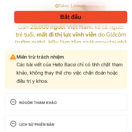
Miễn trừ trách nhiệm
Các bài viết của Hello Bacsi chỉ có tính chất tham
khảo, không thay thế cho việc chẩn đoán hoặc
điều trị y khoa.
NGUỒN THAM KHẢO
Plantar warts http://www.mayoclinic.org/diseases-
conditions/plantar-warts/basics/lifestyle-home-
LỊCH SỬ PHIÊN BẢN
remedies/con-20025706 Ngày truy cập 19/9/2016