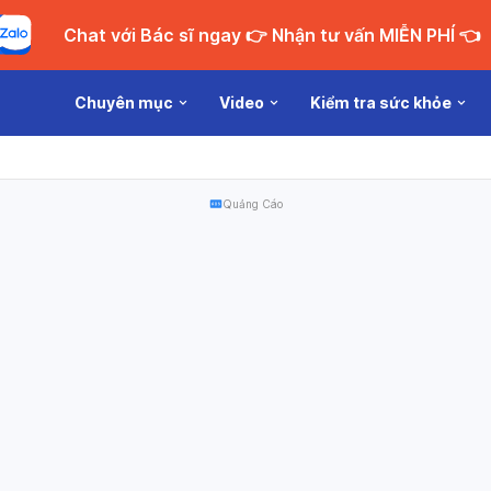
Chat với Bác sĩ ngay 👉 Nhận tư vấn MIỄN PHÍ 👈
Chuyên mục
Video
Kiểm tra sức khỏe
Quảng Cáo