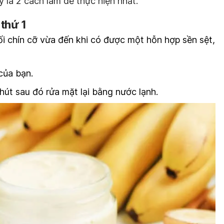
 là 2 cách làm dễ thực hiện nhất.
 thứ 1
i chín cỡ vừa đến khi có được một hỗn hợp sền sệt,
của bạn.
hút sau đó rửa mặt lại bằng nước lạnh.