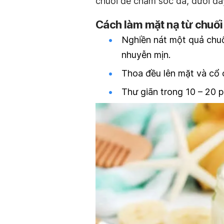
chuối để chăm sóc da, dưới đây
Cách làm mặt nạ từ chuối
Nghiền nát một quả chuố
nhuyễn mịn.
Thoa đều lên mặt và cổ 
Thư giãn trong 10 – 20 p