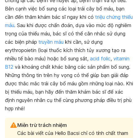
chống lại các bệnh về huyết áp, bệnh thận và lợi tiểu.
Bên cạnh việc bổ sung các loại trái cây bổ máu, bạn
cần đến thăm khám bác sĩ ngay khi có
triệu chứng thiếu
máu
. Sau khi được chẩn đoán, dựa vào mức độ nghiêm
trọng của thiếu máu, bác sĩ có thể cân nhắc sử dụng
các biện pháp
truyền máu
khi cần, sử dụng
erythropoietin (loại thuốc kích thích tủy xương tạo ra
nhiều tế bào máu) hoặc bổ sung sắt,
acid folic
,
vitamin
B12
và khoáng chất khác bằng các sản phẩm bổ sung.
Những thông tin trên hy vọng có thể giúp bạn giải đáp
được thắc mắc trái cây bổ máu gồm những loại nào. Khi
bị thiếu máu, bạn hãy đến thăm khám bác sĩ để xác
định nguyên nhân cụ thể cùng phương pháp điều trị phù
hợp nhé!
Miễn trừ trách nhiệm
Các bài viết của Hello Bacsi chỉ có tính chất tham