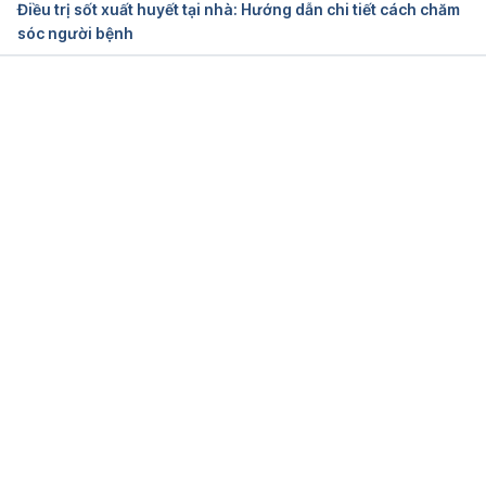
Điều trị sốt xuất huyết tại nhà: Hướng dẫn chi tiết cách chăm
sóc người bệnh
Dengue Fever
https://www.emedicinehealth.com/dengue_fever/art
icle_em.htm
Đang tải....
Ngày truy cập 26/08/2019
What Is the Best Treatment for Dengue Fever?
https://www.emedicinehealth.com/ask_what_is_the
_best_treatment_for_dengue_fever/article_em.htm N
gày truy cập 26/08/2019
A Guide to Viral Fevers
https://www.healthline.com/health/viral-fever Ngày 
truy cập 26/08/2019