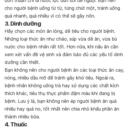
đơn thuần chỉ là nước lọc đun sôi để nguội. Bạn nên
cho người bệnh uống từ từ, từng chút một, tránh uống
quá nhanh, quá nhiều vì có thể sẽ gây nôn.
3. Dinh dưỡng
Hãy chọn các món ăn lỏng, dễ tiêu cho người bệnh.
Những loại thức ăn như cháo, súp vừa dễ ăn, vừa bù
nước cho bệnh nhân rất tốt. Hơn nữa, khi nấu ăn cần
xem xét vấn đề vệ sinh và đảm bảo đủ các yếu tố dinh
dưỡng cần thiết.
Bạn không nên cho người bệnh ăn các loại thức ăn cay,
nóng, nhiều dầu mỡ để tránh gây khó tiêu. Ngoài ra,
bệnh nhân không uống trà hay sử dụng các chất kích
thích khác, tiêu thụ thực phẩm đậm màu khi đang bị
bệnh. Lưu ý là, bạn không nên ép người bệnh ăn quá
nhiều hay quá no, tốt nhất nên chia nhỏ khẩu phần ăn
thành nhiều bữa.
4. Thuốc