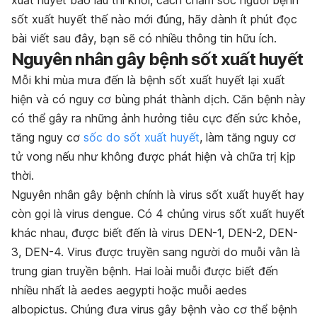
xuất huyết bao lâu thì khỏi, cách chăm sóc người bệnh
sốt xuất huyết thế nào mới đúng, hãy dành ít phút đọc
bài viết sau đây, bạn sẽ có nhiều thông tin hữu ích.
Nguyên nhân gây bệnh sốt xuất huyết
Mỗi khi mùa mưa đến là bệnh sốt xuất huyết lại xuất
hiện và có nguy cơ bùng phát thành dịch. Căn bệnh này
có thể gây ra những ảnh hưởng tiêu cực đến sức khỏe,
tăng nguy cơ
sốc do sốt xuất huyết
, làm tăng nguy cơ
tử vong nếu như không được phát hiện và chữa trị kịp
thời.
Nguyên nhân gây bệnh chính là virus sốt xuất huyết hay
còn gọi là virus dengue. Có 4 chủng virus sốt xuất huyết
khác nhau, được biết đến là virus DEN-1, DEN-2, DEN-
3, DEN-4. Virus được truyền sang người do muỗi vằn là
trung gian truyền bệnh. Hai loài muỗi được biết đến
nhiều nhất là aedes aegypti hoặc muỗi aedes
albopictus. Chúng đưa virus gây bệnh vào cơ thể bệnh