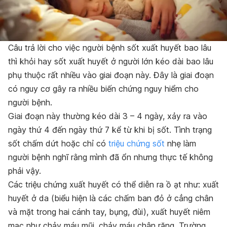
Câu trả lời cho việc người bệnh sốt xuất huyết bao lâu
thì khỏi hay sốt xuất huyết ở người lớn kéo dài bao lâu
phụ thuộc rất nhiều vào giai đoạn này. Đây là giai đoạn
có nguy cơ gây ra nhiều biến chứng nguy hiểm cho
người bệnh.
Giai đoạn này thường kéo dài 3 – 4 ngày, xảy ra vào
ngày thứ 4 đến ngày thứ 7 kể từ khi bị sốt. Tình trạng
sốt chấm dứt hoặc chỉ có
triệu chứng sốt
nhẹ làm
người bệnh nghĩ rằng mình đã ổn nhưng thực tế không
phải vậy.
Các triệu chứng xuất huyết có thể diễn ra ồ ạt như: xuất
huyết ở da (biểu hiện là các chấm ban đỏ ở cẳng chân
và mặt trong hai cánh tay, bụng, đùi), xuất huyết niêm
mạc như chảy máu mũi, chảy máu chân răng. Trường