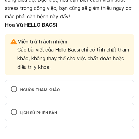
stress trong công việc, bạn cũng sẽ giảm thiểu nguy cơ
mắc phải căn bệnh này đấy!
Hoa Vũ HELLO BACSI
Miễn trừ trách nhiệm
Các bài viết của Hello Bacsi chỉ có tính chất tham
khảo, không thay thế cho việc chẩn đoán hoặc
điều trị y khoa.
NGUỒN THAM KHẢO
Ulcerative colitis remission: What to know
LỊCH SỬ PHIÊN BẢN
https://www.medicalnewstoday.com/articles/3233
38.php
Phiên bản hiện tại
Ngày truy cập:
 19.09.2019
16/01/2020