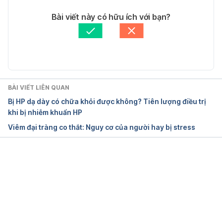
Tác giả: 
Hoa Vũ
Bài viết này có hữu ích với bạn?
Tham vấn y khoa: 
Bác sĩ Nguyễn Thường Hanh
Cập nhật bởi: 
Bác sĩ Nguyễn Thường Hanh
Ulcerative Colitis (UC)
https://www.webmd.com/ibd-crohns-
disease/ulcerative-colitis/what-is-ulcerative-
BÀI VIẾT LIÊN QUAN
colitis#1
Bị HP dạ dày có chữa khỏi được không? Tiên lượng điều trị
khi bị nhiễm khuẩn HP
Ngày truy cập:
 19.09.2019
Viêm đại tràng co thắt: Nguy cơ của người hay bị stress
What is Ulcerative Colitis?
Đang tải....
https://www.healthline.com/health/ulcerative-colitis
Ngày truy cập:
 19.09.2019