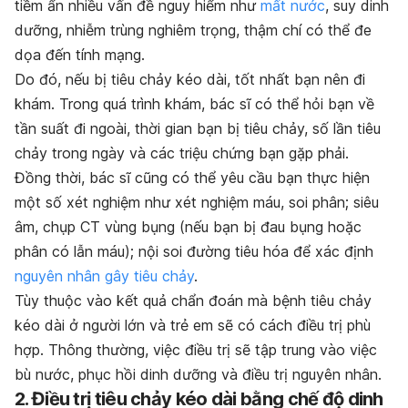
tiềm ẩn nhiều vấn đề nguy hiểm như
mất nước
, suy dinh
dưỡng, nhiễm trùng nghiêm trọng, thậm chí có thể đe
dọa đến tính mạng.
Do đó, nếu bị tiêu chảy kéo dài, tốt nhất bạn nên đi
khám. Trong quá trình khám, bác sĩ có thể hỏi bạn về
tần suất đi ngoài, thời gian bạn bị tiêu chảy, số lần tiêu
chảy trong ngày và các triệu chứng bạn gặp phải.
Đồng thời, bác sĩ cũng có thể yêu cầu bạn thực hiện
một số xét nghiệm như xét nghiệm máu, soi phân; siêu
âm, chụp CT vùng bụng (nếu bạn bị đau bụng hoặc
phân có lẫn máu); nội soi đường tiêu hóa để xác định
nguyên nhân gây tiêu chảy
.
Tùy thuộc vào kết quả chẩn đoán mà bệnh tiêu chảy
kéo dài ở người lớn và trẻ em sẽ có cách điều trị phù
hợp. Thông thường, việc điều trị sẽ tập trung vào việc
bù nước, phục hồi dinh dưỡng và điều trị nguyên nhân.
2. Điều trị tiêu chảy kéo dài bằng chế độ dinh