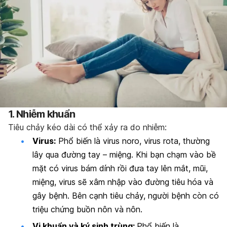
1. Nhiễm khuẩn
Tiêu chảy kéo dài có thể xảy ra do nhiễm:
Virus:
Phổ biến là virus noro, virus rota, thường
lây qua đường tay – miệng. Khi bạn chạm vào bề
mặt có virus bám dính rồi đưa tay lên mắt, mũi,
miệng, virus sẽ xâm nhập vào đường tiêu hóa và
gây bệnh.
Bên cạnh tiêu chảy, người bệnh còn có
triệu chứng buồn nôn và nôn.
Vi khuẩn và ký sinh trùng:
Phổ biến là