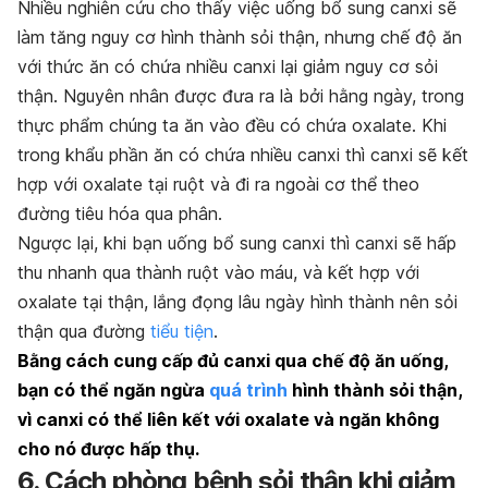
Nhiều nghiên cứu cho thấy việc uống bổ sung canxi sẽ
làm tăng nguy cơ hình thành sỏi thận, nhưng chế độ ăn
với thức ăn có chứa nhiều canxi lại giảm nguy cơ sỏi
thận. Nguyên nhân được đưa ra là bởi hằng ngày, trong
thực phẩm chúng ta ăn vào đều có chứa oxalate. Khi
trong khẩu phần ăn có chứa nhiều canxi thì canxi sẽ kết
hợp với oxalate tại ruột và đi ra ngoài cơ thể theo
đường tiêu hóa qua phân.
Ngược lại, khi bạn uống bổ sung canxi thì canxi sẽ hấp
thu nhanh qua thành ruột vào máu, và kết hợp với
oxalate tại thận, lắng đọng lâu ngày hình thành nên sỏi
thận qua đường
tiểu tiện
.
Bằng cách cung cấp đủ canxi qua chế độ ăn uống,
bạn có thể ngăn ngừa
quá trình
hình thành sỏi thận,
vì canxi có thể liên kết với oxalate và ngăn không
cho nó được hấp thụ.
6. Cách phòng bệnh sỏi thận khi giảm