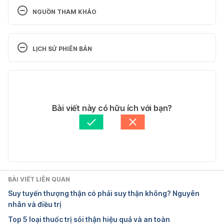
NGUỒN THAM KHẢO
8 Natural Remedies to Fight Kidney Stones at 
Home
LỊCH SỬ PHIÊN BẢN
https://www.healthline.com/nutrition/kidney-stone-
Phiên bản hiện tại
remedies#section8
28/07/2020
Ngày truy cập: 12/03/2019
Tác giả: 
Trần Thị Tuyết Trinh
Bài viết này có hữu ích với bạn?
Tham vấn y khoa: 
Bác sĩ Nguyễn Thường Hanh
8 Signs and Symptoms of Kidney Stones
Cập nhật bởi: 
Hoàng Diệu Thu
https://www.healthline.com/health/symptoms-of-
kidney-stones
BÀI VIẾT LIÊN QUAN
Ngày truy cập: 12/03/2019
Suy tuyến thượng thận có phải suy thận không? Nguyên
nhân và điều trị
Kidney stones – Symptoms and causes
Top 5 loại thuốc trị sỏi thận hiệu quả và an toàn