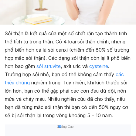
Sỏi thận là kết quả của một số chất rắn tạo thành tinh
thể tích tụ trong thận. Có 4 loại sỏi thận chính, nhưng
phổ biến hơn cả là sỏi canxi (chiếm đến 80% số trường
hợp mắc sỏi thận). Các dạng sỏi thận còn lại ít phổ biến
hơn bao gồm
sỏi struvite
, axit uric và
cysteine
.
Trường hợp sỏi nhỏ, bạn có thể không cảm thấy
các
triệu chứng
nghiêm trọng. Tuy nhiên, khi kích thước sỏi
lớn hơn, bạn có thể gặp phải các cơn đau dữ dội, nôn
mửa và chảy máu.
Nhiều nghiên cứu đã cho thấy, nếu
bạn đã từng mắc sỏi thận thì bạn có đến 50% nguy cơ
sẽ bị sỏi thận lại trong vòng khoảng 5 – 10 năm.
Quảng Cáo