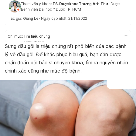
Tham vấn y khoa:
TS. Dược khoa Trương Anh Thư
·
Dược
·
Bệnh viện Đại học Y Dược TP. HCM
Tác giả:
Giang Lê
·
Ngày cập nhật: 21/11/2022
Chỉ mục:
Tìm hiểu chung
Triệu chứng
Sưng đầu gối là triệu chứng rất phổ biến của các bệnh
Nguyên nhân
lý về đầu gối. Để khắc phục hiệu quả, bạn cần được
Nguy cơ mắc phải
Điều trị hiệu quả
chẩn đoán bởi bác sĩ chuyên khoa, tìm ra nguyên nhân
Chế độ sinh hoạt phù hợp
chính xác cũng như mức độ bệnh.