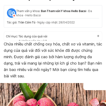
Tham vấn y khoa:
Ban Tham vấn Y khoa Hello Bacsi
·
Đa
khoa
·
Hello Bacsi
Tác giả:
Trần Cẩm Tú
·
Ngày cập nhật: 28/04/2022
Chỉ mục:
Tác dụng của quả vải
Ai không nên ăn vải?
Chứa nhiều chất chống oxy hóa, chất xơ và vitamin, tác
Một ngày nên có thể bao nhiêu vải?
dụng của quả vải đối với sức khỏe đã được chứng
minh. Được đánh giá cao bởi hàm lượng dưỡng đa
dạng, trái vải mang lại những lợi ích gì cho bạn? Bạn nên
ăn bao nhiêu vải mỗi ngày? Mời bạn cùng tìm hiểu qua
bài viết sau.