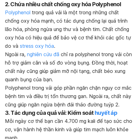
2. Chứa nhiều chất chống oxy hóa Polyphenol
Polyphenol
trong quả vải là một trong những chất
chống oxy hóa mạnh, có tác dụng chống lại quá trình
lão hóa, phòng ngừa ung thư và bệnh tim. Chất chống
oxy hóa có hiệu quả để bảo vệ cơ thể khỏi các gốc tự
do và
stress oxy hóa
.
Ngoài ra,
nghiên cứu đã
chỉ ra polyphenol trong vải còn
hỗ trợ giảm cân và số đo vòng bụng. Đồng thời, hoạt
chất này cũng giúp giảm mỡ nội tạng, chất béo xung
quanh bụng của bạn.
Polyphenol trong vải góp phần ngăn chặn nguy cơ mắc
bệnh tim và điều trị tổn thương gan. Ngoài ra, chất này
cũng giúp ngăn ngừa bệnh đái tháo đường tuýp 2.
3. Tác dụng của quả vải: Kiểm soát
huyết áp
Mỗi ngày cơ thể bạn cần 4.700 mg kali để tạo sức cho
cơ, vận hành hệ thần kinh và giúp tim mạch luôn khỏe
mạnh.