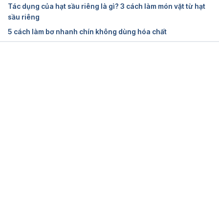
Tác dụng của hạt sầu riêng là gì? 3 cách làm món vặt từ hạt
Ngày truy cập: 26/04/2022
sầu riêng
5 cách làm bơ nhanh chín không dùng hóa chất
Nutrient components, health benefits, and 
safety of litchi (Litchi chinensis Sonn.): A 
review
Đang tải....
https://pubmed.ncbi.nlm.nih.gov/33337091/
Ngày truy cập: 26/04/2022
Litchis, raw
https://fdc.nal.usda.gov/fdc-app.html#/food-
details/169086/nutrients
Ngày truy cập: 26/04/2022
Biological and Phytopharmacological 