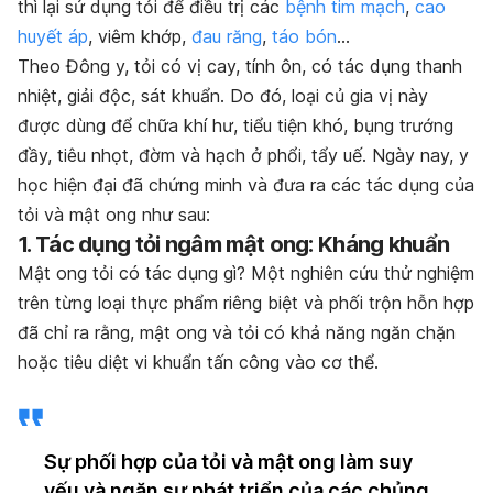
thì lại sử dụng tỏi để điều trị các
bệnh tim mạch
,
cao
huyết áp
, viêm khớp,
đau răng
,
táo bón
…
Theo Đông y, tỏi có vị cay, tính ôn, có tác dụng thanh
nhiệt, giải độc, sát khuẩn. Do đó, loại củ gia vị này
được dùng để chữa khí hư, tiểu tiện khó, bụng trướng
đầy, tiêu nhọt, đờm và hạch ở phổi, tẩy uế. Ngày nay, y
học hiện đại đã chứng minh và đưa ra các tác dụng của
tỏi và mật ong như sau:
1. Tác dụng tỏi ngâm mật ong: Kháng khuẩn
Mật ong tỏi có tác dụng gì? Một nghiên cứu thử nghiệm
trên từng loại thực phẩm riêng biệt và phối trộn hỗn hợp
đã chỉ ra rằng, mật ong và tỏi có khả năng ngăn chặn
hoặc tiêu diệt vi khuẩn tấn công vào cơ thể.
Sự phối hợp của tỏi và mật ong làm suy
yếu và ngăn sự phát triển của các chủng