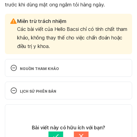
trước khi dùng mật ong ngâm tỏi hàng ngày.
Miễn trừ trách nhiệm
Các bài viết của Hello Bacsi chỉ có tính chất tham
khảo, không thay thế cho việc chẩn đoán hoặc
điều trị y khoa.
NGUỒN THAM KHẢO
Benefits of Garlic for Fighting Cancer and the 
Common Cold
LỊCH SỬ PHIÊN BẢN
https://nutritionfacts.org/video/benefits-of-garlic-
Phiên bản hiện tại
for-fighting-cancer-and-the-common-cold/
09/03/2023
Ngày truy cập: 09/03/2023
Tác giả: 
Lan Quan
Bài viết này có hữu ích với bạn?
Tham vấn y khoa: 
Bác sĩ Nguyễn Thường Hanh