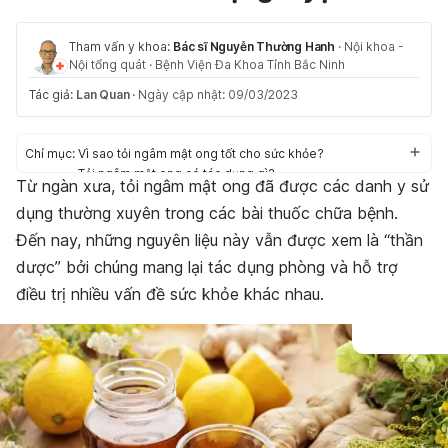
Tham vấn y khoa:
Bác sĩ Nguyễn Thường Hanh
·
Nội khoa -
Nội tổng quát
·
Bệnh Viện Đa Khoa Tỉnh Bắc Ninh
Tác giả:
Lan Quan
·
Ngày cập nhật: 09/03/2023
Chỉ mục:
Vì sao tỏi ngâm mật ong tốt cho sức khỏe?
Tỏi ngâm mật ong có tác dụng gì?
Từ ngàn xưa, tỏi ngâm mật ong đã được các danh y sử
Hạn chế khi sử dụng tỏi ngâm mật ong
dụng thường xuyên trong các bài thuốc chữa bệnh.
Công thức làm tỏi ngâm mật ong
Đến nay, những nguyên liệu này vẫn được xem là “thần
dược” bởi chúng mang lại tác dụng phòng và hỗ trợ
điều trị nhiều vấn đề sức khỏe khác nhau.