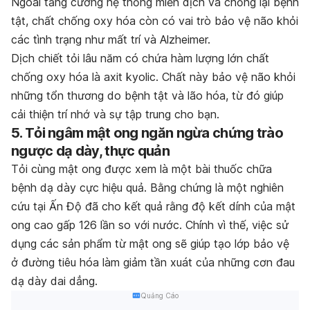
Ngoài tăng cường hệ thống miễn dịch và chống lại bệnh
tật, chất chống oxy hóa còn có vai trò bảo vệ não khỏi
các tình trạng như mất trí và Alzheimer.
Dịch chiết tỏi lâu năm có chứa hàm lượng lớn chất
chống oxy hóa là axit kyolic. Chất này bảo vệ não khỏi
những tổn thương do bệnh tật và lão hóa, từ đó giúp
cải thiện trí nhớ và sự tập trung cho bạn.
5. Tỏi ngâm mật ong ngăn ngừa chứng trào
ngược dạ dày, thực quản
Tỏi cùng mật ong được xem là một bài thuốc chữa
bệnh dạ dày cực hiệu quả. Bằng chứng là một nghiên
cứu tại Ấn Độ đã cho kết quả rằng độ kết dính của mật
ong cao gấp 126 lần so với nước. Chính vì thế, việc sử
dụng các sản phẩm từ mật ong sẽ giúp tạo lớp bảo vệ
ở đường tiêu hóa làm giảm tần xuát của những cơn đau
dạ dày dai dẳng.
Quảng Cáo