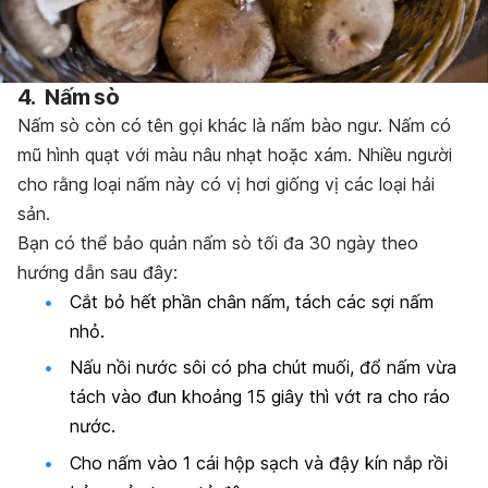
4. Nấm sò
Nấm sò còn có tên gọi khác là
nấm bào ngư. Nấm có
mũ hình quạt với màu nâu nhạt hoặc xám. Nhiều người
cho rằng loại nấm này có vị hơi giống vị các loại hải
sản.
Bạn có thể bảo quản nấm sò tối đa 30 ngày theo
hướng dẫn sau đây:
Cắt bỏ hết phần chân nấm, tách các sợi nấm
nhỏ.
Nấu nồi nước sôi có pha chút muối, đổ nấm vừa
tách vào đun khoảng 15 giây thì vớt ra cho ráo
nước.
Cho nấm vào 1 cái hộp sạch và đậy kín nắp rồi