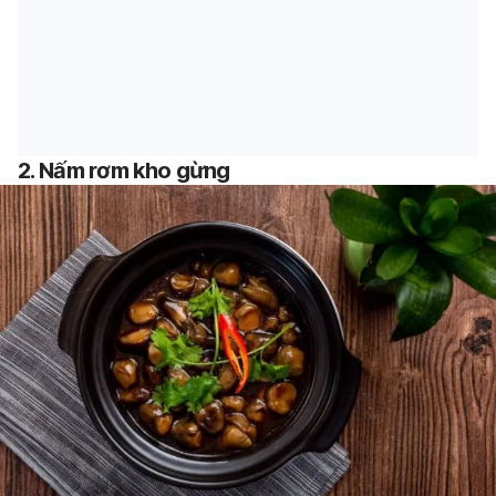
2. Nấm rơm kho gừng