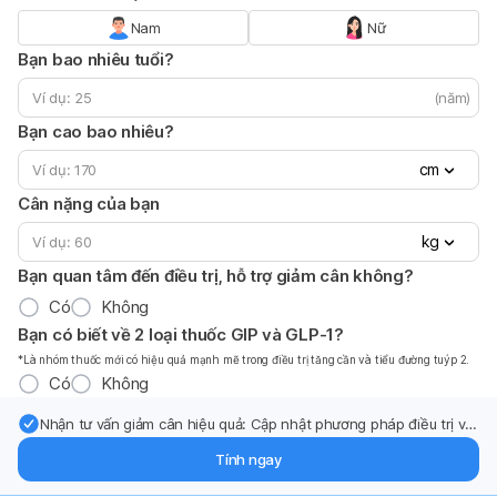
Nam
Nữ
Bạn bao nhiêu tuổi?
(năm)
Bạn cao bao nhiêu?
cm
Cân nặng của bạn
kg
Bạn quan tâm đến điều trị, hỗ trợ giảm cân không?
Có
Không
Bạn có biết về 2 loại thuốc GIP và GLP-1?
*Là nhóm thuốc mới có hiệu quả mạnh mẽ trong điều trị tăng cần và tiểu đường tuýp 2.
Có
Không
Nhận tư vấn giảm cân hiệu quả: Cập nhật phương pháp điều trị và
hỗ trợ từ chuyên gia qua email.
Tính ngay