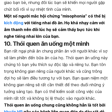
giao bạn bè, nhưng đôi lúc bạn sẽ khiến mọi người gặp
chút bối rối vì sự nhiệt tình của mình.
Một số người mắc hội chứng “misophonia” có thể bị
kích động
với tiếng nhai đồ ăn. Họ khá nhạy cảm với
âm thanh nên đôi lúc họ sẽ cảm thấy bực tức khi
nghe tiếng nhai lớn của bạn.
10. Thói quen ăn uống một mình
Bạn rất ngại phải ăn chung phần ăn với người khác vì sợ
sẽ làm phiền đến bữa ăn của họ. Thói quen ăn uống này
chứng tỏ bạn yêu thích sự độc lập và riêng tư. Bạn tôn
trọng không gian riêng của người khác và cũng trông
đợi họ sẽ làm điều tương tự với bạn. Bạn quan niệm một
không gian riêng sẽ rất cần thiết để theo đuổi những ý
tưởng sáng tạo. Bạn có thể kiểm soát công việc của
mình rất tốt và không bị lệ thuộc vào người khác.
Thói quen ăn uống chung cũng không hẳn là tốt bởi
khuẩn HP
gây các bệnh liên quan đến dạ dày rất dễ